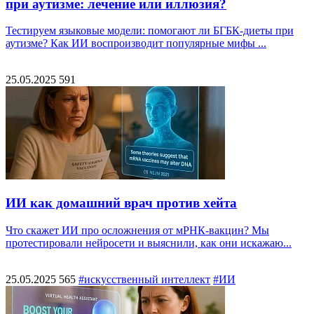
при аутизме: лечение или иллюзия?
Тестируем языковые модели: помогают ли БГБК-диеты при
аутизме? Как ИИ воспроизводит популярные мифы ...
25.05.2025
591
ИИ как домашний врач против хейта
Что скажет ИИ про осложнения от мРНК-вакцин? Мы
протестировали нейросети и выяснили, как они искажаю...
25.05.2025
565
#искусственный интеллект
#ИИ