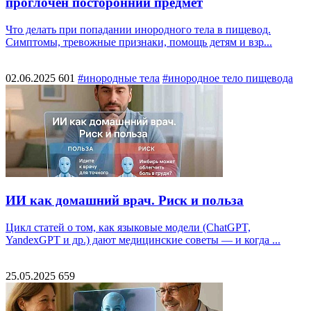
проглочен посторонний предмет
Что делать при попадании инородного тела в пищевод.
Симптомы, тревожные признаки, помощь детям и взр...
02.06.2025
601
#инородные тела
#инородное тело пищевода
ИИ как домашний врач. Риск и польза
Цикл статей о том, как языковые модели (ChatGPT,
YandexGPT и др.) дают медицинские советы — и когда ...
25.05.2025
659