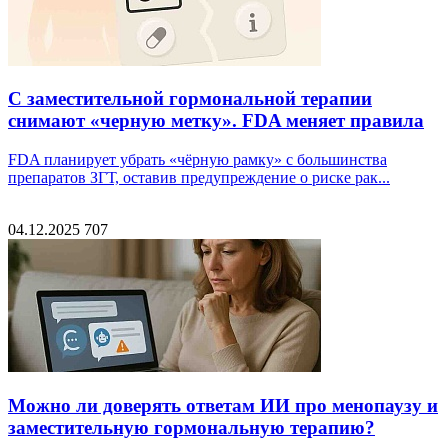
С заместительной гормональной терапии
снимают «черную метку». FDA меняет правила
FDA планирует убрать «чёрную рамку» с большинства
препаратов ЗГТ, оставив предупреждение о риске рак...
04.12.2025
707
Можно ли доверять ответам ИИ про менопаузу и
заместительную гормональную терапию?