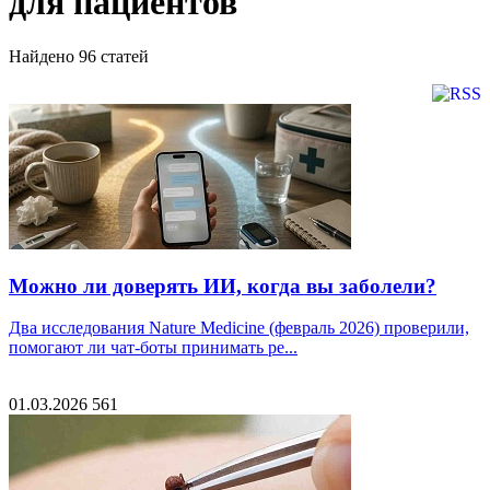
для пациентов
Найдено
96
статей
Можно ли доверять ИИ, когда вы заболели?
Два исследования Nature Medicine (февраль 2026) проверили,
помогают ли чат-боты принимать ре...
01.03.2026
561