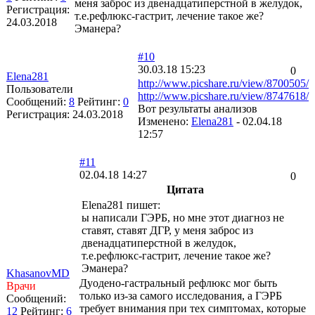
меня заброс из двенадцатиперстной в желудок,
Регистрация:
т.е.рефлюкс-гастрит, лечение такое же?
24.03.2018
Эманера?
#10
30.03.18 15:23
0
Elena281
http://www.picshare.ru/view/8700505/
Пользователи
http://www.picshare.ru/view/8747618/
Сообщений:
8
Рейтинг:
0
Вот результаты анализов
Регистрация:
24.03.2018
Изменено:
Elena281
-
02.04.18
12:57
#11
02.04.18 14:27
0
Цитата
Elena281 пишет:
ы написали ГЭРБ, но мне этот диагноз не
ставят, ставят ДГР, у меня заброс из
двенадцатиперстной в желудок,
т.е.рефлюкс-гастрит, лечение такое же?
Эманера?
KhasanovMD
Дуодено-гастральный рефлюкс мог быть
Врачи
только из-за самого исследования, а ГЭРБ
Сообщений:
требует внимания при тех симптомах, которые
12
Рейтинг:
6