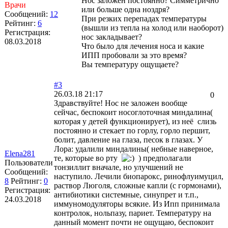
Нос заложен постоянно? Симметрично
Врачи
или больше одна ноздря?
Сообщений:
12
При резких перепадах температуры
Рейтинг:
6
(вышли из тепла на холод или наоборот)
Регистрация:
нос закладывает?
08.03.2018
Что было для лечения носа и какие
ИПП пробовали за это время?
Вы температуру ощущаете?
#3
26.03.18 21:17
0
Здравствуйте! Нос не заложен вообще
сейчас, беспокоит носоглоточная миндалина(
которая у детей функционирует), из неё слизь
постоянно и стекает по горлу, горло першит,
болит, давление на глаза, песок в глазах. У
Лора: удалили миндалины( небные наверное,
Elena281
те, которые во рту
) предполагали
Пользователи
тонзиллит вначале, но улучшений не
Сообщений:
наступило. Лечили биопарокс, ринофлуимуцил,
8
Рейтинг:
0
раствор Люголя, сложные капли (с гормонами),
Регистрация:
антибиотики системные, синупрет и т.п.,
24.03.2018
иммуномодуляторы всякие. Из Ипп принимала
контролок, нольпазу, париет. Температуру на
данный момент почти не ощущаю, беспокоит