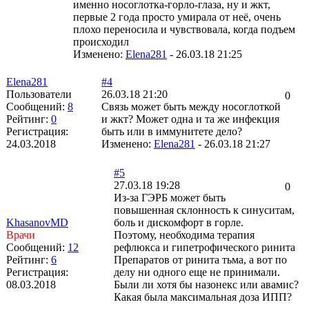
именно носоглотка-горло-глаза, ну и жкт,
первые 2 года просто умирала от неё, очень
плохо переносила и чувствовала, когда подъем
происходил
Изменено:
Elena281
-
26.03.18 21:25
Elena281
#4
Пользователи
26.03.18 21:20
0
Сообщений:
8
Связь может быть между носоглоткой
Рейтинг:
0
и жкт? Может одна и та же инфекция
Регистрация:
быть или в иммунитете дело?
24.03.2018
Изменено:
Elena281
-
26.03.18 21:27
#5
27.03.18 19:28
0
Из-за ГЭРБ может быть
повышенная склонность к синуситам,
KhasanovMD
боль и дискомфорт в горле.
Врачи
Поэтому, необходима терапия
Сообщений:
12
рефлюкса и гипетрофического ринита
Рейтинг:
6
Препаратов от ринита тьма, а вот по
Регистрация:
делу ни одного еще не принимали.
08.03.2018
Были ли хотя бы назонекс или авамис?
Какая была максимальная доза ИПП?