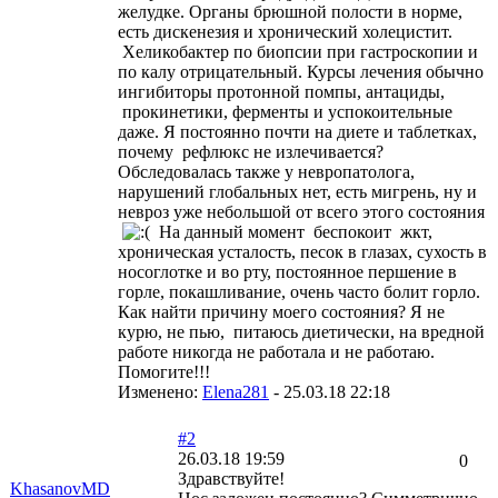
желудке. Органы брюшной полости в норме,
есть дискенезия и хронический холецистит.
Хеликобактер по биопсии при гастроскопии и
по калу отрицательный. Курсы лечения обычно
ингибиторы протонной помпы, антациды,
прокинетики, ферменты и успокоительные
даже. Я постоянно почти на диете и таблетках,
почему рефлюкс не излечивается?
Обследовалась также у невропатолога,
нарушений глобальных нет, есть мигрень, ну и
невроз уже небольшой от всего этого состояния
На данный момент беспокоит жкт,
хроническая усталость, песок в глазах, сухость в
носоглотке и во рту, постоянное першение в
горле, покашливание, очень часто болит горло.
Как найти причину моего состояния? Я не
курю, не пью, питаюсь диетически, на вредной
работе никогда не работала и не работаю.
Помогите!!!
Изменено:
Elena281
-
25.03.18 22:18
#2
26.03.18 19:59
0
Здравствуйте!
KhasanovMD