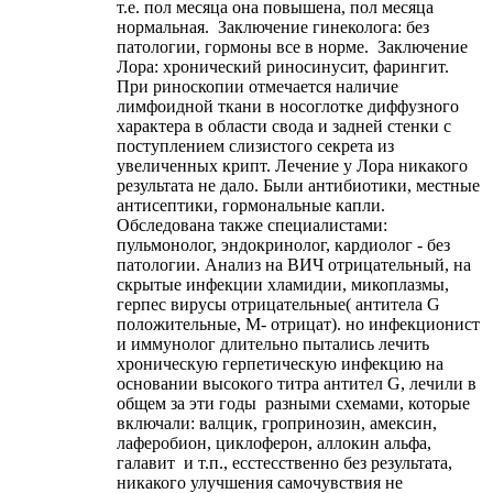
т.е. пол месяца она повышена, пол месяца
нормальная. Заключение гинеколога: без
патологии, гормоны все в норме. Заключение
Лора: хронический риносинусит, фарингит.
При риноскопии отмечается наличие
лимфоидной ткани в носоглотке диффузного
характера в области свода и задней стенки с
поступлением слизистого секрета из
увеличенных крипт. Лечение у Лора никакого
результата не дало. Были антибиотики, местные
антисептики, гормональные капли.
Обследована также специалистами:
пульмонолог, эндокринолог, кардиолог - без
патологии. Анализ на ВИЧ отрицательный, на
скрытые инфекции хламидии, микоплазмы,
герпес вирусы отрицательные( антитела G
положительные, M- отрицат). но инфекционист
и иммунолог длительно пытались лечить
хроническую герпетическую инфекцию на
основании высокого титра антител G, лечили в
общем за эти годы разными схемами, которые
включали: валцик, гропринозин, амексин,
лаферобион, циклоферон, аллокин альфа,
галавит и т.п., есстесственно без результата,
никакого улучшения самочувствия не