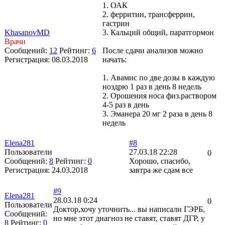
1. ОАК
2. ферритин, трансферрин,
гастрин
KhasanovMD
3. Кальций общий, паратгормон
Врачи
Сообщений:
12
Рейтинг:
6
После сдачи анализов можно
Регистрация:
08.03.2018
начать:
1. Авамис по две дозы в каждую
ноздрю 1 раз в день 8 недель
2. Орошения носа физ.раствором
4-5 раз в день
3. Эманера 20 мг 2 раза в день 8
недель
Elena281
#8
Пользователи
27.03.18 22:28
0
Сообщений:
8
Рейтинг:
0
Хорошо, спасибо,
Регистрация:
24.03.2018
завтра же сдам все
#9
Elena281
28.03.18 0:24
0
Пользователи
Доктор,хочу уточнить... вы написали ГЭРБ,
Сообщений:
но мне этот диагноз не ставят, ставят ДГР, у
8
Рейтинг:
0