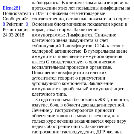
наблюдалось. В клиническом анализе крови на
Elena281
протяжении этих лет повышены лимфоциты на
Пользователи
5-10% и снижены сегментоядерные
Сообщений:
соответственно, остальные показатели в норме.
8
Рейтинг:
0
Основные биохимические показатели крови в
Регистрация:
норме, сахар норма. Заключение
24.03.2018
иммунограммы: Лимфоцитоз. Снижение
клеточного звена иммунитета за счет
субпопуляций Т-лимфоцитов: СD4- клеток с
хелперной активностью. В гуморальном звене
иммунитета повышение иммуноглобулинов
класса G свидетельствует о хроническом
воспалительном процессе в организме.
Повышение лимфоцитотоксических
аутоантител говорит о присутствии
аутоимунного компонента. Заключение
иммунолога: вариабельный иммунодефицит
клеточного типа.
3 года назад начал беспокоить ЖКТ, тошнота,
вздутие, боль в области двенадцатиперстной.
Лечение у гастроэнтерологов приносит
облегчение только на момент лечения, как
только курс лечения заканчивается через пару
недель обострение опять. Заключение
гастроскопии: гастродуоденит, ДГР, желчь в