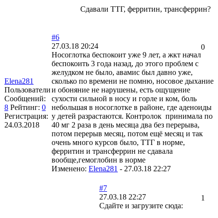
Сдавали ТТГ, ферритин, трансферрин?
#6
27.03.18 20:24
0
Носоглотка беспокоит уже 9 лет, а жкт начал
беспокоить 3 года назад, до этого проблем с
желудком не было, авамис был давно уже,
Elena281
сколько по времени не помню, носовое дыхание
Пользователи
и обоняние не нарушены, есть ощущение
Сообщений:
сухости сильной в носу и горле и ком, боль
8
Рейтинг:
0
небольшая в носоглотке в районе, где аденоиды
Регистрация:
у детей разрастаются. Контролок принимала по
24.03.2018
40 мг 2 раза в день месяца два без перерыва,
потом перерыв месяц, потом ещё месяц и так
очень много курсов было, ТТГ в норме,
ферритин и трансферрин не сдавала
вообще,гемоглобин в норме
Изменено:
Elena281
-
27.03.18 22:27
#7
27.03.18 22:27
1
Сдайте и загрузите сюда: