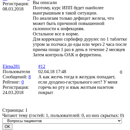
Вы описали
Регистрация:
Поэтому, курс ИПП будет наиболее
08.03.2018
выигрышным в такой ситуации.
По анализам только дефицит железа, что
может быть причиной повышенной
склонности к инфекциям.
Остальное все в норме.
Для коррекции сорбифер дурулес по 1 таблетке
утром за полчаса до еды или через 2 часа после
приема пищи 1 раз в день в течение 2 месяцев
Затем контроль ОАК и ферритина.
Elena281
#12
Пользователи
02.04.18 17:48
0
Сообщений:
8
А как желчь тогда в желудок попадает,
Рейтинг:
0
если дуодено-гастрального нет? У меня
Регистрация:
горечь во рту и язык желтым налетом
24.03.2018
покрыт
Страницы:
1
Читают тему (гостей:
1
, пользователей:
0
, из них скрытых:
0
)