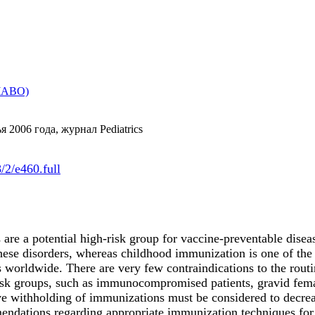
(ЧАВО)
ья 2006 года, журнал Pediatrics
8/2/e460.full
s are a potential high-risk group for vaccine-preventable dis
these disorders, whereas childhood immunization is one of th
worldwide. There are very few contraindications to the routin
sk groups, such as immunocompromised patients, gravid femal
ive withholding of immunizations must be considered to decreas
endations regarding appropriate immunization techniques for p