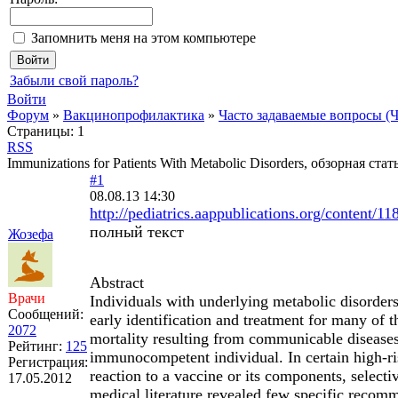
Запомнить меня на этом компьютере
Забыли свой пароль?
Войти
Форум
»
Вакцинопрофилактика
»
Часто задаваемые вопросы 
Страницы:
1
RSS
Immunizations for Patients With Metabolic Disorders, обзорная стат
#1
08.08.13 14:30
http://pediatrics.aappublications.org/content/11
полный текст
Жозефа
Abstract
Врачи
Individuals with underlying metabolic disorder
Сообщений:
early identification and treatment for many of 
2072
mortality resulting from communicable diseases 
Рейтинг:
125
immunocompetent individual. In certain high-ri
Регистрация:
reaction to a vaccine or its components, select
17.05.2012
medical literature revealed few specific recomm