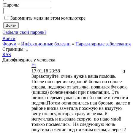
Пароль:
Запомнить меня на этом компьютере
Забыли свой пароль?
Войти
Форум
»
Инфекционные болезни
»
Паразитарные заболевания
Страницы:
1
RSS
Дирофиляриоз у человека
#1
17.01.16 23:58
0
Здравствуйте, очень нужна ваша помощь.
После посещения кедровой бочки на голове
справа, недалеко от затылка, появился бугорок
(шишка) болезненный при пальпации. Эта
шишка перемещалась по всей голове в течении
недели.Потом остановилась над бровью, далее в
районе виска заметила похожую на вздутую
вену полосу, которая сразу исчезла. Я
испугалась и вызвала скорую, но надо мной
только посмеялись. На следующую ночь
ощутила жжение под нижним веком, а через 2