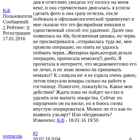
дня я отчетливо увидела эту полосу на моем
веке, и она стремительно двигалась. я успела
Kdi
сделать фото и она сразу исчезла, после
Пользователи
побежала в офтальмологический травмпункт и
Сообщений:
мне сказали что это филярийная инвазия и
1
Рейтинг:
0
единственный способ это удаление. Далее она
Регистрация:
появилась на лбу, болезненная шишка, но червь
17.01.2016
не просматривался...отправилась туда же, мне
провели операцию, но опять не удалось
поймать червя...Женщина врач,которая делала
операцию, прописала немозол(5 дней). Я
прочитала в интернете, что медикоментозно его
не лечат, и не знаю можно-ли принимать
немазол? К слову,на юг я не ездила очень давно,
летом покусали комары сильно на работе в
гостинице. Помогите, пожалуйста. Какие мои
действия? Ждать пока он пойдет на глаз и
удалять или выпить лекарства. Сейчас по
ощущению он на виске, но я боюсь снова
впустую оперироваться. Можно ли его как-то
выявить узи,мрт? Или обездвижить?
Изменено:
Kdi
-
18.01.16 19:50
#2
vermicula
10.02.16 0:04
0