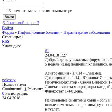
Запомнить меня на этом компьютере
Забыли свой пароль?
Войти
Форум
»
Инфекционные болезни
»
Паразитарные заболевания
Страницы:
1
RSS
Хламидиоз
#1
24.04.18 1:27
Добрый день, уважаемые форумчане. 
5 недель назад подцепил хламидиоз, не
Азитромицин - 1,7,14 - Сумамед.
Доксициклин - 1-14 - Юнидокс Солют
polosaty
Иммуномодулятор - Свечи Виферон 1-
Пользователи
Линекс - защита микрофлоры каждый 
Сообщений:
1
Рейтинг:
Флюкостат 1-4-8 день.
0
Регистрация:
24.04.2018
Изначальные симптомы были - боль и р
новые симптомы - горят лимфоузлы на 
в туалет.