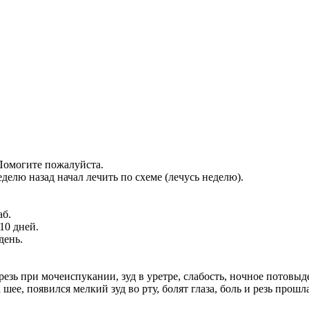
Помогите пожалуйста.
делю назад начал лечить по схеме (лечусь неделю).
аб.
10 дней.
день.
езь при мочеиспукании, зуд в уретре, слабость, ночное потовыд
шее, появился мелкий зуд во рту, болят глаза, боль и резь прош