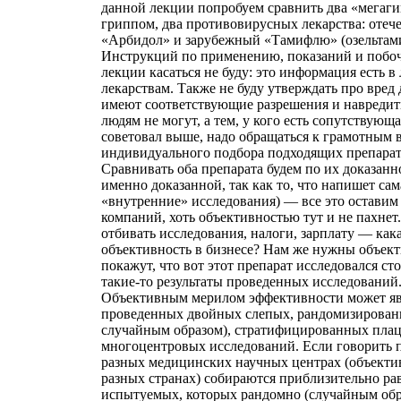
данной лекции попробуем сравнить два «мегагиг
гриппом, два противовирусных лекарства: отеч
«Арбидол» и зарубежный «Тамифлю» (озельтам
Инструкций по применению, показаний и побо
лекции касаться не буду: это информация есть 
лекарствам. Также не буду утверждать про вред
имеют соответствующие разрешения и навредит
людям не могут, а тем, у кого есть сопутствующа
советовал выше, надо обращаться к грамотным 
индивидуального подбора подходящих препарат
Сравнивать оба препарата будем по их доказан
именно доказанной, так как то, что напишет сам
«внутренние» исследования) — все это оставим 
компаний, хоть объективностью тут и не пахнет
отбивать исследования, налоги, зарплату — как
объективность в бизнесе? Нам же нужны объек
покажут, что вот этот препарат исследовался сто
такие-то результаты проведенных исследований
Объективным мерилом эффективности может яв
проведенных двойных слепых, рандомизирова
случайным образом), стратифицированных пла
многоцентровых исследований. Если говорить п
разных медицинских научных центрах (объектив
разных странах) собираются приблизительно р
испытуемых, которых рандомно (случайным обра