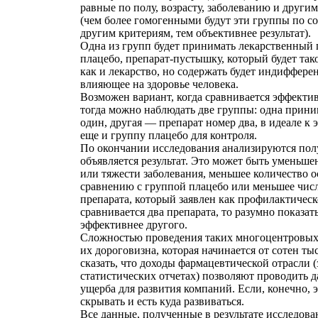
равные по полу, возрасту, заболеванию и други
(чем более гомогенными будут эти группы по с
другим критериям, тем объективнее результат).
Одна из групп будет принимать лекарственный п
плацебо, препарат-пустышку, который будет так
как и лекарство, но содержать будет индиффере
влияющее на здоровье человека.
Возможен вариант, когда сравнивается эффектив
тогда можно наблюдать две группы: одна прини
один, другая — препарат номер два, в идеале к
еще и группу плацебо для контроля.
По окончании исследования анализируются по
объявляется результат. Это может быть уменьш
или тяжести заболевания, меньшее количество 
сравнению с группой плацебо или меньшее числ
препарата, который заявлен как профилактическ
сравнивается два препарата, то разумно показат
эффективнее другого.
Сложностью проведения таких многоцентровых 
их дороговизна, которая начинается от сотен ты
сказать, что доходы фармацевтической отрасли 
статистических отчетах) позволяют проводить 
ущерба для развития компаний. Если, конечно, 
скрывать и есть куда развиваться.
Все данные, полученные в результате исследов