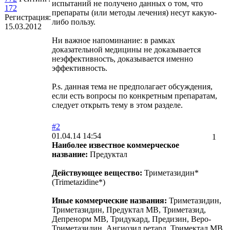
испытаний не получено данных о том, что
172
препараты (или методы лечения) несут какую-
Регистрация:
либо пользу.
15.03.2012
Ни важное напоминание: в рамках
доказательной медицины не доказывается
неэффективность, доказывается именно
эффективность.
P.s. данная тема не предполагает обсуждения,
если есть вопросы по конкретным препаратам,
следует открыть тему в этом разделе.
#2
01.04.14 14:54
1
Наиболее известное коммерческое
название:
Предуктал
Действующее вещество:
Триметазидин*
(Trimetazidine*)
Иные коммерческие названия:
Триметазидин,
Триметазидин, Предуктал МВ, Триметазид,
Депренорм МВ, Тридукард, Предизин, Веро-
Триметазидин, Ангиозил ретард, Тримектал МВ