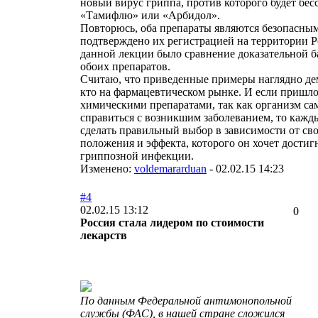
новый вирус гриппа, против которого будет бес
«Тамифлю» или «Арбидол».
Повторюсь, оба препараты являются безопасным
подтверждено их регистрацией на территории Р
данной лекции было сравнение доказательной 
обоих препаратов.
Считаю, что приведенные примеры наглядно дем
кто на фармацевтическом рынке. И если пришло
химическими препаратами, так как организм сам
справиться с возникшим заболеванием, то кажд
сделать правильный выбор в зависимости от св
положения и эффекта, которого он хочет достиг
гриппозной инфекции.
Изменено:
voldemararduan
-
02.02.15 14:23
#4
02.02.15 13:12
0
Россия стала лидером по стоимости
лекарств
По данным Федеральной антимонопольной
службы (ФАС), в нашей стране сложился