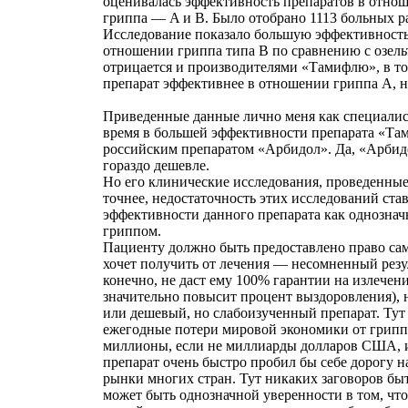
оценивалась эффективность препаратов в отно
гриппа — A и B. Было отобрано 1113 больных 
Исследование показало большую эффективность
отношении гриппа типа B по сравнению с озель
отрицается и производителями «Тамифлю», в то
препарат эффективнее в отношении гриппа A, но
Приведенные данные лично меня как специалис
время в большей эффективности препарата «Та
российским препаратом «Арбидол». Да, «Арбид
гораздо дешевле.
Но его клинические исследования, проведенные 
точнее, недостаточность этих исследований ста
эффективности данного препарата как однозначн
гриппом.
Пациенту должно быть предоставлено право сам
хочет получить от лечения — несомненный резу
конечно, не даст ему 100% гарантии на излечен
значительно повысит процент выздоровления), н
или дешевый, но слабоизученный препарат. Тут 
ежегодные потери мировой экономики от грипп
миллионы, если не миллиарды долларов США, 
препарат очень быстро пробил бы себе дорогу 
рынки многих стран. Тут никаких заговоров быт
может быть однозначной уверенности в том, что