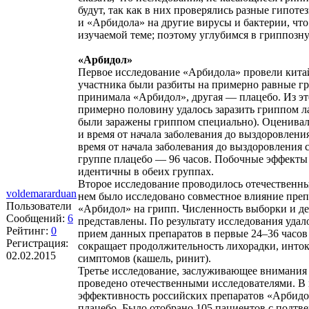
будут, так как в них проверялись разные гипо
и «Арбидола» на другие вирусы и бактерии, что
изучаемой теме; поэтому углубимся в гриппозн
«Арбидол»
Первое исследование «Арбидола» провели кита
участника были разбиты на примерно равные гр
принимала «Арбидол», другая — плацебо. Из эт
примерно половину удалось заразить гриппом ла
были заражены гриппом специально). Оценива
и время от начала заболевания до выздоровлени
время от начала заболевания до выздоровления с
группе плацебо — 96 часов. Побочные эффекты
идентичны в обеих группах.
Второе исследование проводилось отечественн
voldemararduan
нем было исследовано совместное влияние пре
Пользователи
«Арбидол» на грипп. Численность выборки и де
Сообщений:
6
представлены. По результату исследования удало
Рейтинг:
0
прием данных препаратов в первые 24–36 часов 
Регистрация:
сокращает продолжительность лихорадки, инто
02.02.2015
симптомов (кашель, ринит).
Третье исследование, заслуживающее внимания 
проведено отечественными исследователями. В 
эффективность российских препаратов «Арбидо
плацебо. Было отобрано 105 пациентов с подт