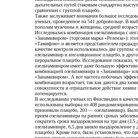
дыхательных путей (таковым стандартно выступ
сравнению с группой плацебо.
Также заслуживает внимания большое исследов
ученых, проведенное на 541 добровольце. В вы
пополам мужчины и женщины, средний возраст 
Исследовалась комбинация озельтамивира с ин
«Занамивиром» (торговая марка «Реленза»): это
«Тамифлю» и является представителем предыду
качестве контроля использовались две группы: 
озельтамивир и ингаляционное плацебо, в друг
пероральное плацебо. Исследование показало, 
озельтамивиром имеет даже большую эффективн
комбинацией озельтамивира и «Занамивира» ил
«Занамивиром». А вот частота побочных эффек
комбинации возрастает, так как даются два хим
совокупности и отрицательное действие химии 
потенцируется.
В исследовании ученых из Финляндии в качест
использована выборка из 408 рандомизированны
принимали плацебо, 203 — озельтамивир). Было
прием озельтамивира на ранних сроках заболев
сократить сроки выздоровления на три дня (3,5 
озельтамивире, 6,5 дня заняло выздоровление у 
плацебо). Кроме того, было установлено, что п
ранних сроках снижает частоту отита (как осло