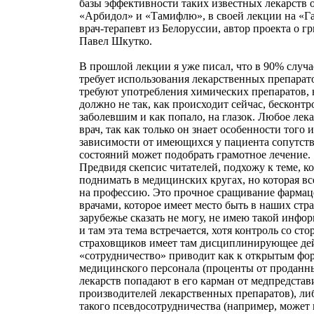
базы эффективности таких известных лекарств о
«Арбидол» и «Тамифлю», в своей лекции на «Га
врач-терапевт из Белоруссии, автор проекта о г
Павел Шкутко.
В прошлой лекции я уже писал, что в 90% случа
требует использования лекарственных препарат
требуют употребления химических препаратов, 
должно не так, как происходит сейчас, бесконтр
заболевшим и как попало, на глазок. Любое лек
врач, так как только он знает особенности того 
зависимости от имеющихся у пациента сопутст
состояний может подобрать грамотное лечение.
Предвидя скепсис читателей, подхожу к теме, к
поднимать в медицинских кругах, но которая вс
на профессию. Это прочное сращивание фармаце
врачами, которое имеет место быть в наших стра
зарубежье сказать не могу, не имею такой инфо
и там эта тема встречается, хотя контроль со ст
страховщиков имеет там дисциплинирующее дей
«сотрудничество» приводит как к открытым фо
медицинского персонала (проценты от проданны
лекарств попадают в его карман от медпредста
производителей лекарственных препаратов), л
такого псевдосотрудничества (например, может 