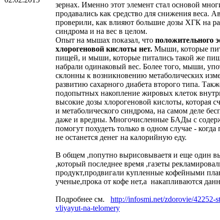
зернах. Именно этот элемент стал основой мно
продавались как средство для снижения веса. 
проверили, как влияют большие дозы ХГК на ра
синдрома и на вес в целом.
Опыт на мышах показал, что
положительного э
хлорогеновой кислоты нет.
Мыши, которые пи
пищей, и мыши, которые питались такой же пищ
набрали одинаковый вес. Более того, мыши, у
склонны к возникновению метаболических изме
развитию сахарного диабета второго типа. Такж
подопытных накопление жировых клеток внутри
высокие дозы хлорогеновой кислоты, которая с
и метаболического синдрома, на самом деле бес
даже и вредны. Многочисленные БАДы с содерж
помогут похудеть только в одном случае - когда
не останется денег на калорийную еду.
В общем ,попутно вырисовываетя и еще один в
,который последнее время ,газеты рекламирова
продукт,продвигали купленные кофейными план
ученые,прока от кофе нет,а накапливаются данны
Подробнее см.
http://infosmi.net/zdorovie/42252-s
vliyayut-na-telomery