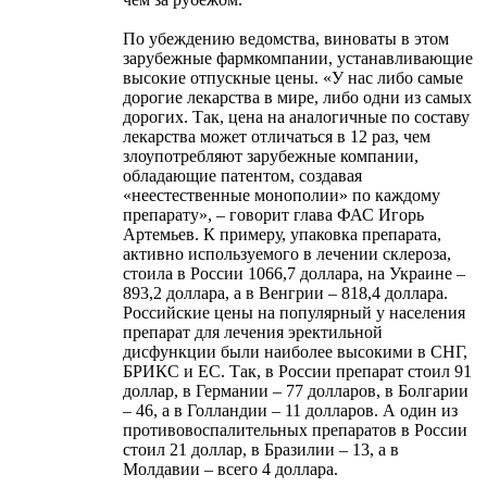
По убеждению ведомства, виноваты в этом
зарубежные фармкомпании, устанавливающие
высокие отпускные цены. «У нас либо самые
дорогие лекарства в мире, либо одни из самых
дорогих. Так, цена на аналогичные по составу
лекарства может отличаться в 12 раз, чем
злоупотребляют зарубежные компании,
обладающие патентом, создавая
«неестественные монополии» по каждому
препарату», – говорит глава ФАС Игорь
Артемьев. К примеру, упаковка препарата,
активно используемого в лечении склероза,
стоила в России 1066,7 доллара, на Украине –
893,2 доллара, а в Венгрии – 818,4 доллара.
Российские цены на популярный у населения
препарат для лечения эректильной
дисфункции были наиболее высокими в СНГ,
БРИКС и ЕС. Так, в России препарат стоил 91
доллар, в Германии – 77 долларов, в Болгарии
– 46, а в Голландии – 11 долларов. А один из
противовоспалительных препаратов в России
стоил 21 доллар, в Бразилии – 13, а в
Молдавии – всего 4 доллара.