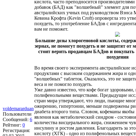
кислота, часто преподносится производителями
добавок (БАД) как "волшебный" элемент для по
австралийских учных под руководством Вэнса М
Кевина Крофта (Kevin Croft) опровергла это утв
похудеть, то употребление БАДов с ингредиент
вам не поможет.
Большие дозы хлорогеновой кислоты, содер
зернах, не помогут похудеть и не защитят от 
стоит верить продавцам БАДов и покупать
похудения
Во время своего эксперимента австралийские 
продуктами с высоким содержанием жира и од
"волшебных" таблеток. Оказалось, это не защи
веса и не помогло похудеть.
Уже давно известно, что кофе богат здоровыми
полифенольными веществами. Предыдущие иссл
стран мира утверждают, что люди, пьющие мног
ожирению, гипертонии, меньше подвержены рис
voldemararduan
диабета второго типа. Словом, кофеманы якобы з
Пользователи
явления как метаболический синдром - состояни
Сообщений:
6
количества висцерального жира, снижением чув
Рейтинг:
0
инсулину и ростом давления. Благодарить за эт
Регистрация:
кислоту (ХГК) - одно из полифенольных вещес
02.02.2015