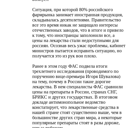
Ситуация, при которой 80% российского
фармрынка занимает иностранная продукция,
складывалась десятилетиями. Правительство
все это время никак не защищало интересы
отечественных заводов, что в итоге и привело
к тому, что иностранцы заполонили все, а
цены на лекарства стали недоступными для
россиян. Осознав весь ужас проблемы, кабинет
министров пытается исправить ситуацию, но
получается это из рук вон плохо.
Ранее в этом году ФАС подвела итоги
трехлетнего исследования (проводимого по
поручению вице-премьера Игоря Шувалова)
на тему, почему в России такие дорогие
лекарства. В нем специалисты ФАС сравнили
цены на препараты в России, странах СНГ,
БРИКС и других государствах. В итоговом
докладе антимонопольное ведомство
констатирует, что лекарственные средства в
нашей стране стоят существенно выше, чем в
большинстве других стран мира, а некоторые
популярные препараты стоят в разы дороже,
чем за рубежом.