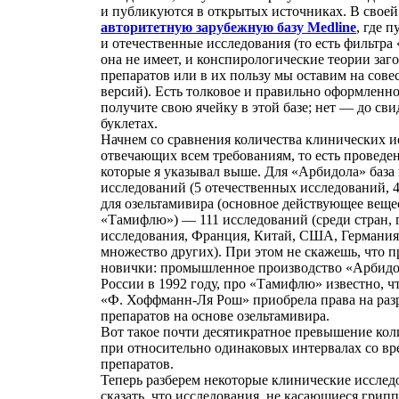
и публикуются в открытых источниках. В своей
авторитетную зарубежную базу Medline
, где 
и отечественные исследования (то есть фильтра
она не имеет, и конспирологические теории заг
препаратов или в их пользу мы оставим на совес
версий). Есть толковое и правильно оформленн
получите свою ячейку в этой базе; нет — до сви
буклетах.
Начнем со сравнения количества клинических и
отвечающих всем требованиям, то есть проведе
которые я указывал выше. Для «Арбидола» база
исследований (5 отечественных исследований, 4
для озельтамивира (основное действующее веще
«Тамифлю») — 111 исследований (среди стран, 
исследования, Франция, Китай, США, Германия
множество других). При этом не скажешь, что 
новички: промышленное производство «Арбидол
России в 1992 году, про «Тамифлю» известно, ч
«Ф. Хоффманн-Ля Рош» приобрела права на раз
препаратов на основе озельтамивира.
Вот такое почти десятикратное превышение кол
при относительно одинаковых интервалах со вр
препаратов.
Теперь разберем некоторые клинические исслед
сказать, что исследования, не касающиеся грипп