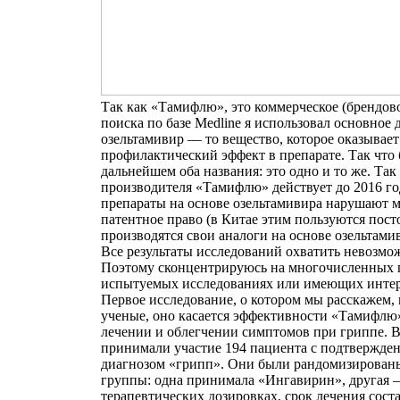
Так как «Тамифлю», это коммерческое (брендово
поиска по базе Medline я использовал основное
озельтамивир — то вещество, которое оказывае
профилактический эффект в препарате. Так что 
дальнейшем оба названия: это одно и то же. Так 
производителя «Тамифлю» действует до 2016 го
препараты на основе озельтамивира нарушают 
патентное право (в Китае этим пользуются пос
производятся свои аналоги на основе озельтамив
Все результаты исследований охватить невозмож
Поэтому сконцентрируюсь на многочисленных 
испытуемых исследованиях или имеющих интере
Первое исследование, о котором мы расскажем,
ученые, оно касается эффективности «Тамифлю
лечении и облегчении симптомов при гриппе. 
принимали участие 194 пациента с подтвержд
диагнозом «грипп». Они были рандомизированы
группы: одна принимала «Ингавирин», другая –
терапевтических дозировках, срок лечения соста