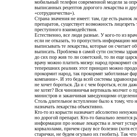
мобильный телефон современной модели за опр
выписанных рецептов дорогого лекарства и др
«сотрудничества»).
Страна значения не имеет: там, где есть рынок 
препаратов, существует возможность лицезреть
преступного взаимодействия.
Естественно, все люди разные. У кого-то из вра
если не отказать, то пропустить информацию м
выписывать те лекарства, которые он считает 
выписать. Проблема в самой сути системы здрав
до сих пор жив то ли советский, то ли еще ца
врачу можно платить мизер: народ прокормит св
теперешних реалиях этот принцип можно продо
прокормит народ, так прокормят заботливые фа
компании». И это беда всей системы здравоохра
не хочет бороться. Да и с чем бороться, если да
не хотят? Вся чиновничья вертикаль молчит о п
министров и заканчивая заведующими отделени
Столь длительное вступление было к тому, что н
назначать лекарства объективно.
Кто-то из корысти назначает абсолютно ненужн
но дорогой препарат. Кто-то банально ленится 
информации про новые лекарства и лечит уста
корвалолами, причем сразу все болезни (хотя ес
старички, не будем огульно их гнобить). Так что