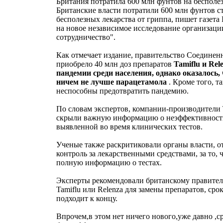
Британия потратила 600 млн фунтов на бесполе
Британские власти потратили 600 млн фунтов с
бесполезных лекарства от гриппа, пишет газета 
на новое независимое исследование организаци
сотрудничество".
Как отмечает издание, правительство Соединен
приобрело 40 млн доз препаратов
Tamiflu и Rel
пандемии среди населения, однако оказалось,
ничем не лучше парацетамола
. Кроме того, т
неспособны предотвратить пандемию.
По словам экспертов, компании-производители T
скрыли важную информацию о неэффективности
выявленной во время клинических тестов.
Ученые также раскритиковали органы власти, о
контроль за лекарственными средствами, за то, 
полную информацию о тестах.
Эксперты рекомендовали британскому правител
Tamiflu или Relenza для замены препаратов, сро
подходит к концу.
Впрочем,в этом нет ничего нового,уже давно ,с