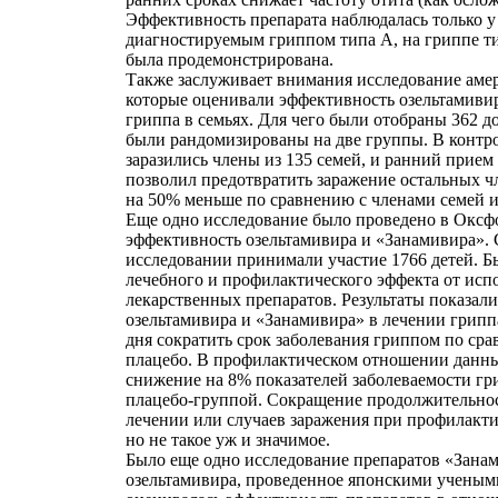
Эффективность препарата наблюдалась только у 
диагностируемым гриппом типа A, на гриппе т
была продемонстрирована.
Также заслуживает внимания исследование аме
которые оценивали эффективность озельтамивир
гриппа в семьях. Для чего были отобраны 362 д
были рандомизированы на две группы. В контр
заразились члены из 135 семей, и ранний прием
позволил предотвратить заражение остальных ч
на 50% меньше по сравнению с членами семей и
Еще одно исследование было проведено в Оксфо
эффективность озельтамивира и «Занамивира».
исследовании принимали участие 1766 детей. Б
лечебного и профилактического эффекта от исп
лекарственных препаратов. Результаты показали
озельтамивира и «Занамивира» в лечении гриппа
дня сократить срок заболевания гриппом по ср
плацебо. В профилактическом отношении данны
снижение на 8% показателей заболеваемости гр
плацебо-группой. Сокращение продолжительнос
лечении или случаев заражения при профилакти
но не такое уж и значимое.
Было еще одно исследование препаратов «Зана
озельтамивира, проведенное японскими учеными