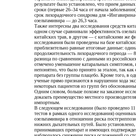
результате было установлено, что прием данных
сроки (первые 26–34 часа от начала заболевания
срок лихорадочного синдрома для «Ингавирина» 
озельтамивира — до 26,3 часа.
Также интересны два исследования средств кит
одном случае сравнивали эффективность озельт
китайских трав, в другом — с китайскими же ф
исследования были проведены на базе китайски
приблизительно равные итоговые данные: один
продолжительность лихорадочного периода — 85
разница по сравнению с данными из российских
отмечено уменьшение катаральных симптомов, 
непонятно, что было принято за эталон, так как
препарата без группы плацебо. Кроме того, в о
ученые прямо признаются в нарушении хода экс
некоторых пациентов из групп без обоснованны
Одним словом, больше похоже на заказное иссле
доказать преимущество местного производителя
импортным.
В следующем исследовании (было проведено 1
тестов в рамках одного исследования) оценивал
озельтамивира в отношении риска постгриппо
нижних дыхательных путей. Было установлено,
принимавших препарат и имеющих подтвержде
наблюдалось снижение риска осложнений со с