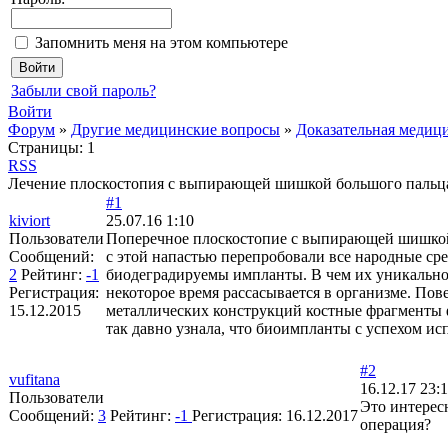
Запомнить меня на этом компьютере
Забыли свой пароль?
Войти
Форум
»
Другие медицинские вопросы
»
Доказательная медиц
Страницы:
1
RSS
Лечение плоскостопия с выпирающей шишкой большого пальц
#1
kiviort
25.07.16 1:10
Пользователи
Поперечное плоскостопие с выпирающей шишкой б
Сообщений:
с этой напастью перепробовали все народные сре
2
Рейтинг:
-1
биодеградируемы импланты. В чем их уникальнос
Регистрация:
некоторое время рассасывается в организме. По
15.12.2015
металлических конструкций костные фрагменты 
так давно узнала, что биоимпланты с успехом и
#2
vufitana
16.12.17 23:
Пользователи
Это интерес
Сообщений:
3
Рейтинг:
-1
Регистрация:
16.12.2017
операция?