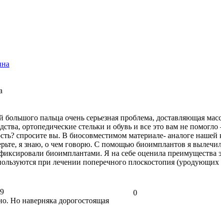
ина
а
ольшого пальца очень серьезная проблема, доставляющая массу
дства, ортопедические стельки и обувь и все это вам не помогл
ть? спросите вы. В биосовместимом материале- аналоге нашей ко
верьте, я знаю, о чем говорю. С помощью биоимплантов я выле
фиксировали биоимплантами. Я на себе оценила преимущества э
спользуются при лечении поперечного плоскостопия (уродующих
19
0
но. Но наверняка дорогостоящая