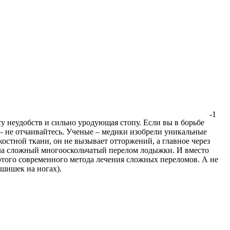
-1
 неудобств и сильно уродующая стопу. Если вы в борьбе
о – не отчаивайтесь. Ученые – медики изобрели уникальные
стной ткани, он не вызывает отторжений, а главное через
чила сложный многооскольчатый перелом лодыжки. И вместо
того современного метода лечения сложных переломов. А не
 шишек на ногах).