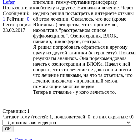
Lefter
эпителии, гамму-глутаминтрансферазу,
Пользователи
клебсиелу и другое. Назначили лечение. Через
Сообщений:
неделю решил посмотреть в интернете отзывы
1
Рейтинг:
0
об этом лечении. Оказалось, что все (кроме
Регистрация:
Юнидокса) лекарства, что я принимаю,
23.02.2017
находятся в "расстрельном списке
фуфломецинов". Озонотерапия, ВЛОК,
панавир, циклоферон, гептрал.
Я решил попробовать обратиться к другому
врачу из другой клиники (к терапевту). Показал
результаты анализов. Она порекомендовала
начать с озонотерапии и ВЛОКа. Начал с ней
спорить, что это лечение не доказано и почти
что лечение пиявками, на что та ответила, что
лечение пиявками - признанный метод,
помогающий многим людям.
Теперь в отчаянье - у кого лечиться то.
Страницы:
1
Читают тему (гостей:
1
, пользователей:
0
, из них скрытых:
0
)
Главная