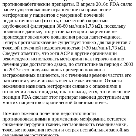
противодиабетические препараты. В апреле 2016г. FDA сняло
ранее существовавшие ограничение на применение
метформина у пациентов с умеренной почечной
недостаточностью (то есть, с расчетной скоростью
клубочковой фильтрации 30-60 мл/мин/1,73 м2), поскольку
появились данные, что у этой категории пациентов не
происходит значимого повышения риска лактат-ацидоза.
Теперь противопоказание существует только для пациентов с
тяжелой почечной недостаточностью (<30 мл/мин/1,73 м2).
Следует отметить, что хотя ACP и другие организации
рекомендуют использовать метформин как первую линию
лечения уже достаточно давно, по статистике за период с 2003
по 2013г. его получала лишь примерно половина
застрахованных пациентов, и с течением времени частота его
назначения увеличивалась очень незначительно. Отчасти
нежелание назначать метформин связано с опасениями в
отношении лактатацидоза, так что ожидается, что изменение
позиции FDA сделает этот препарат наконец доступным для
многих пациентов с хронической болезнью почек.
Помимо тяжелой почечной недостаточности
противопоказаниями к применению метформина остаются
снижение перфузии тканей, нестабильность гемодинамики,
тяжелые поражения печени и острая нестабильная застойная
сердечная недостаточность.