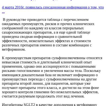
4 марта 2016г. появилась сенсационная информация о том, что
...
В руководстве приводится таблица с перечислением
ожидаемых преимуществ, рисков и прочих клинических
соображений по каждому из классов пероральных
сахароснижающих препаратов, а в еще одной таблице
приведена сводная информация о сравнительной
эффективности, нежелательных эффектах и стоимости
различных препаратов именно в составе комбинации с
метформином.
К преимуществам препаратов сульфонилмочевины относятся
невысокая стоимость и длительный клинический опыт
применения, однако они ассоциируются с повышенными
рисками гипогликемии и увеличения массы тела. Поскольку
имеющаяся доказательная база не включает информацию о
преимуществах перехода с сульфонилмочевины на другие
препараты второй линии, для пациентов, которые уже
получают препараты этого класса, и достигли на этом фоне
хорошего контроля гликемии без нежелательных эффектов,
считается разумным продолжать этот вид лечения.
Ингибиторы SGLT2 в качестве дополнения к метформину