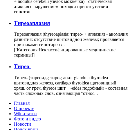
+ nodulus cerebelli узелок мозжечка) - статическая
атаксия с нарушением походки при отсутствии
гипотон...
Тиреоаплазия
Тиреоаплазия (thyreoaplasia; тирео- + аплазия) - аномалия
развития: отсутствие щитовидной железы; проявляется
признаками гипотиреоза.
[[Категория:Неклассифицированные медицинские
термины]]
Тирео-
Тирео- (тиреоид-; тиро-; анат. glandula thyroidea
щитовидная железа, cartilago thyroidea щитовидный
хрящ, от греч. thyreos щит + -eides подобный) - составная
часть сложных слов, означающая "относ...
Главная
О проекте
Wiki-статьи
Фото и видео
Новости
Поиск врача