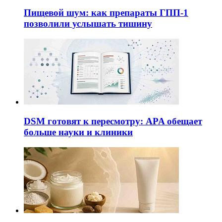
Пищевой шум: как препараты ГПП-1
позволили услышать тишину
DSM готовят к пересмотру: APA обещает
больше науки и клиники