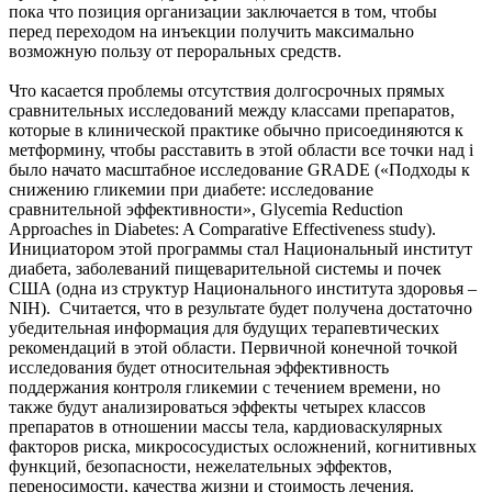
пока что позиция организации заключается в том, чтобы
перед переходом на инъекции получить максимально
возможную пользу от пероральных средств.
Что касается проблемы отсутствия долгосрочных прямых
сравнительных исследований между классами препаратов,
которые в клинической практике обычно присоединяются к
метформину, чтобы расставить в этой области все точки над i
было начато масштабное исследование GRADE («Подходы к
снижению гликемии при диабете: исследование
сравнительной эффективности», Glycemia Reduction
Approaches in Diabetes: A Comparative Effectiveness study).
Инициатором этой программы стал Национальный институт
диабета, заболеваний пищеварительной системы и почек
США (одна из структур Национального института здоровья –
NIH). Считается, что в результате будет получена достаточно
убедительная информация для будущих терапевтических
рекомендаций в этой области. Первичной конечной точкой
исследования будет относительная эффективность
поддержания контроля гликемии с течением времени, но
также будут анализироваться эффекты четырех классов
препаратов в отношении массы тела, кардиоваскулярных
факторов риска, микрососудистых осложнений, когнитивных
функций, безопасности, нежелательных эффектов,
переносимости, качества жизни и стоимость лечения.