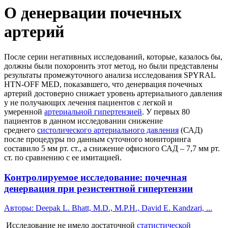
О денервации почечных
артерий
После серии негативных исследований, которые, казалось бы,
должны были похоронить этот метод, но были представлены
результаты промежуточного анализа исследования SPYRAL
HTN-OFF MED, показавшего, что денервация почечных
артерий достоверно снижает уровень артериального давления
у не получающих лечения пациентов с легкой и
умеренной
артериальной гипертензией
. У первых 80
пациентов в данном исследовании снижение
среднего
систолического артериального давления
(САД)
после процедуры по данным суточного мониторинга
составило 5 мм рт. ст., а снижение офисного САД – 7,7 мм рт.
ст. по сравнению с ее имитацией.
Контролируемое исследование: почечная
денервация при резистентной гипертензии
Авторы: Deepak L. Bhatt, M.D., M.P.H., David E. Kandzari, ...
Исследование не имело достаточной
статистической