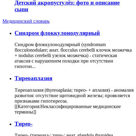
Детский акропустулёз: фото и описание
сыпи
Медицинский словарь
Cиндром флоккулонодулярный
Синдром флоккулонодулярный (syndromum
flocculonodulare; анат. flocculus cerebelli клочок мозжечка
+ nodulus cerebelli узелок мозжечка) - статическая
атаксия с нарушением походки при отсутствии
гипотон...
Тиреоаплазия
Тиреоаплазия (thyreoaplasia; тирео- + аплазия) - аномалия
развития: отсутствие щитовидной железы; проявляется
признаками гипотиреоза.
[[Категория:Неклассифицированные медицинские
термины]]
Тирео-
Тирео- (тиреоид-; тиро-; анат. glandula thyroidea