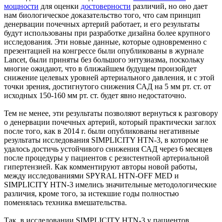
мощности
для оценки
достоверности
различий, но оно дает
нам биологическое доказательство того, что сам принцип
денервации почечных артерий работает, и его результаты
будут использованы при разработке дизайна более крупного
исследования. Эти новые данные, которые одновременно с
презентацией на конгрессе были опубликованы в журнале
Lancet, были приняты без большого энтузиазма, поскольку
многие ожидают, что в ближайшем будущем произойдет
снижение целевых уровней артериального давления, и с этой
точки зрения, достигнутого снижения САД на 5 мм рт. ст. от
исходных 150-160 мм рт. ст. будет явно недостаточно.
Тем не менее, эти результаты позволяют вернуться к разговору
о денервации почечных артерий, который практически заглох
после того, как в 2014 г. были опубликованы негативные
результаты исследования SIMPLICITY HTN-3, в котором не
удалось достичь устойчивого снижения САД через 6 месяцев
после процедуры у пациентов с резистентной артериальной
гипертензией. Как комментируют авторы новой работы,
между исследованиями SPYRAL HTN-OFF MED и
SIMPLICITY HTN-3 имелись значительные методологические
различия, кроме того, за истекшие годы полностью
поменялась техника вмешательства.
Так, в исследовании SIMPLICITY HTN-3 у пациентов