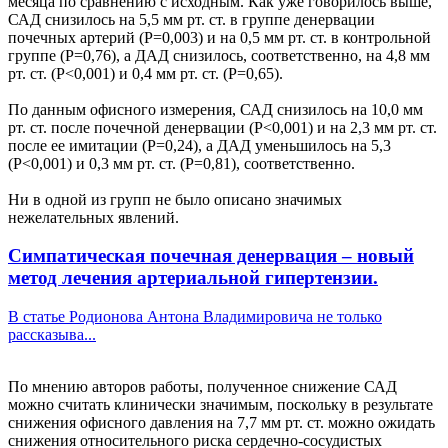
месяца по сравнению с исходным. Как уже говорилось выше,
САД снизилось на 5,5 мм рт. ст. в группе денервации
почечных артерий (P=0,003) и на 0,5 мм рт. ст. в контрольной
группе (P=0,76), а ДАД снизилось, соответственно, на 4,8 мм
рт. ст. (P<0,001) и 0,4 мм рт. ст. (P=0,65).
По данным офисного измерения, САД снизилось на 10,0 мм
рт. ст. после почечной денервации (P<0,001) и на 2,3 мм рт. ст.
после ее имитации (P=0,24), а ДАД уменьшилось на 5,3
(P<0,001) и 0,3 мм рт. ст. (P=0,81), соответственно.
Ни в одной из групп не было описано значимых
нежелательных явлений.
Симпатическая почечная денервация – новый
метод лечения артериальной гипертензии.
В статье Родионова Антона Владимировича не только
рассказыва...
По мнению авторов работы, полученное снижение САД
можно считать клинически значимым, поскольку в результате
снижения офисного давления на 7,7 мм рт. ст. можно ожидать
снижения относительного риска сердечно-сосудистых