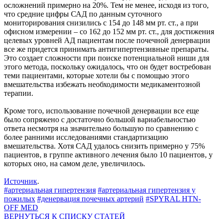
осложнений примерно на 20%. Тем не менее, исходя из того,
что средние цифры САД по данным суточного
мониторирования снизились с 154 до 148 мм рт. ст., а при
офисном измерении – со 162 до 152 мм рт. ст., для достижения
целевых уровней АД пациентам после почечной денервации
все же придется принимать антигипертензивные препараты.
Это создает сложности при поиске потенциальной ниши для
этого метода, поскольку ожидалось, что он будет востребован
теми пациентами, которые хотели бы с помощью этого
вмешательства избежать необходимости медикаментозной
терапии.
Кроме того, использование почечной денервации все еще
было сопряжено с достаточно большой вариабельностью
ответа несмотря на значительно большую по сравнению с
более ранними исследованиями стандартизацию
вмешательства. Хотя САД удалось снизить примерно у 75%
пациентов, в группе активного лечения было 10 пациентов, у
которых оно, на самом деле, увеличилось.
Источник
.
#артериальная гипертензия
#артериальная гипертензия у
пожилых
#денервация почечных артерий
#SPYRAL HTN-
OFF MED
ВЕРНУТЬСЯ К СПИСКУ СТАТЕЙ