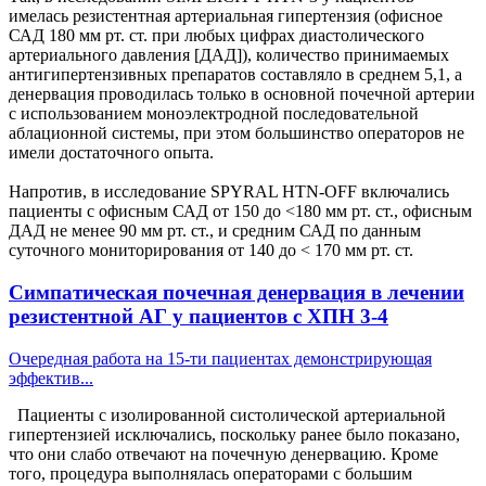
имелась резистентная артериальная гипертензия (офисное
САД 180 мм рт. ст. при любых цифрах диастолического
артериального давления [ДАД]), количество принимаемых
антигипертензивных препаратов составляло в среднем 5,1, а
денервация проводилась только в основной почечной артерии
с использованием моноэлектродной последовательной
аблационной системы, при этом большинство операторов не
имели достаточного опыта.
Напротив, в исследование SPYRAL HTN-OFF включались
пациенты с офисным САД от 150 до <180 мм рт. ст., офисным
ДАД не менее 90 мм рт. ст., и средним САД по данным
суточного мониторирования от 140 до < 170 мм рт. ст.
Симпатическая почечная денервация в лечении
резистентной АГ у пациентов с ХПН 3-4
Очередная работа на 15-ти пациентах демонстрирующая
эффектив...
Пациенты с изолированной систолической артериальной
гипертензией исключались, поскольку ранее было показано,
что они слабо отвечают на почечную денервацию. Кроме
того, процедура выполнялась операторами с большим