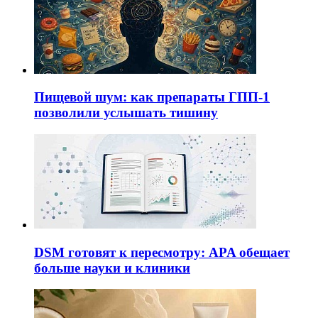
Пищевой шум: как препараты ГПП-1
позволили услышать тишину
DSM готовят к пересмотру: APA обещает
больше науки и клиники