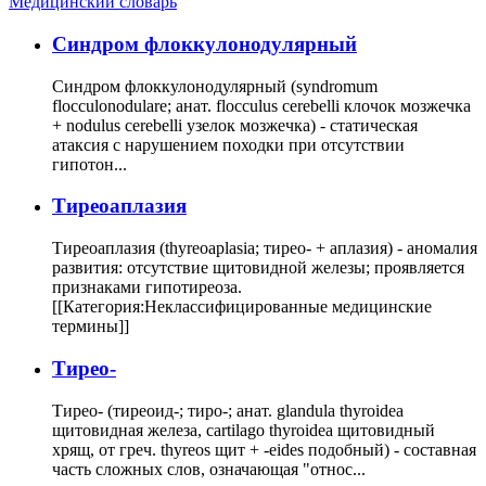
Медицинский словарь
Cиндром флоккулонодулярный
Синдром флоккулонодулярный (syndromum
flocculonodulare; анат. flocculus cerebelli клочок мозжечка
+ nodulus cerebelli узелок мозжечка) - статическая
атаксия с нарушением походки при отсутствии
гипотон...
Тиреоаплазия
Тиреоаплазия (thyreoaplasia; тирео- + аплазия) - аномалия
развития: отсутствие щитовидной железы; проявляется
признаками гипотиреоза.
[[Категория:Неклассифицированные медицинские
термины]]
Тирео-
Тирео- (тиреоид-; тиро-; анат. glandula thyroidea
щитовидная железа, cartilago thyroidea щитовидный
хрящ, от греч. thyreos щит + -eides подобный) - составная
часть сложных слов, означающая "относ...