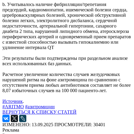
b. Учитывалось наличие фибрилляции/трепетания
предсердий, кардиомиопатии, ишемической болезни сердца,
цереброваскулярных болезней, хронической обструктивной
болезни легких, электролитного дисбаланса, сердечной
недостаточности, артериальной гипертонии, сахарного
диабета 2 типа, нарушений липидного обмена, атеросклероза
периферических артерий и одновременный прием препаратов
с известной способностью вызывать гипокалиемию или
удлинение интервала QT
Эти результаты были подтверждены при раздельном анализе
всех использованных баз данных.
Расчетное увеличение количества случаев желудочковых
нарушений ритма на фоне азитромицина по сравнению с
отсутствием приема любых антибиотиков составляет не более
8,07 избыточных случаев на 100 000 пациенто-лет.
Источник
.
#ARITMO
#азитромицин
ВЕРНУТЬСЯ К СПИСКУ СТАТЕЙ
ИЗМЕНЕНО: 13.09.2025
ПРОСМОТРЕЛИ: 30401
Реклама