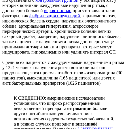
По сравнению с
контрольной группой
у тех пациентов, у
которых возникли желудочковые нарушения ритма, с
достоверно большей
вероятностью
присутствовали такие
факторы, как
фибрилляция предсердий
, кардиомиопатия,
ишемическая болезнь сердца, нарушения электролитного
обмена, артериальная гипертензия, атеросклероз
периферических артерий, хронические болезни легких,
сахарный диабет, ожирение, нарушения липидного обмена;
также пациенты с нарушениями ритма достоверно чаще
принимали антиаритмики и препараты, которые могут
индуцировать гипокалиемию или удлинять интервал QT.
Среди всех пациентов с желудочковыми нарушениями ритма
у 1221 человека нарушения ритма возникли на фоне
продолжающегося приема антибиотиков - азитромицина (30
пациентов), амоксициллина (165 пациентов) или других
антибактериальных препаратов (1026 пациентов).
К СВЕДЕНИЮ: американские исследователи
установили, что широко распространенный
лекарственный препарат
азитромицин
больше
других антибиотиков увеличивает риск
возникновения сердечно-сосудистых заболеваний,
а в редких случаях приводит к
внезапной