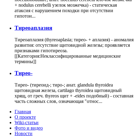
+ nodulus cerebelli узелок мозжечка) - статическая
атаксия с нарушением походки при отсутствии
гипотон...
Тиреоаплазия
Тиреоаплазия (thyreoaplasia; тирео- + аплазия) - аномалия
развития: отсутствие щитовидной железы; проявляется
признаками гипотиреоза.
[[Категория:Неклассифицированные медицинские
термины]]
Тирео-
Тирео- (тиреоид-; тиро-; анат. glandula thyroidea
щитовидная железа, cartilago thyroidea щитовидный
хрящ, от греч. thyreos щит + -eides подобный) - составная
часть сложных слов, означающая "относ...
Главная
О проекте
Wiki-статьи
Фото и видео
Новости