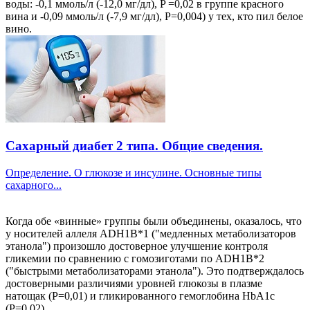
воды: -0,1 ммоль/л (-12,0 мг/дл), P =0,02 в группе красного
вина и -0,09 ммоль/л (-7,9 мг/дл), P=0,004) у тех, кто пил белое
вино.
Сахарный диабет 2 типа. Общие сведения.
Определение. О глюкозе и инсулине. Основные типы
сахарного...
Когда обе «винные» группы были объединены, оказалось, что
у носителей аллеля ADH1B*1 ("медленных метаболизаторов
этанола") произошло достоверное улучшение контроля
гликемии по сравнению с гомозиготами по ADH1B*2
("быстрыми метаболизаторами этанола"). Это подтверждалось
достоверными различиями уровней глюкозы в плазме
натощак (P=0,01) и гликированного гемоглобина HbA1c
(P=0,02).