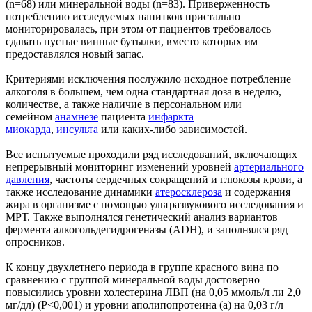
(n=68) или минеральной воды (n=83). Приверженность
потреблению исследуемых напитков пристально
мониторировалась, при этом от пациентов требовалось
сдавать пустые винные бутылки, вместо которых им
предоставлялся новый запас.
Критериями исключения послужило исходное потребление
алкоголя в большем, чем одна стандартная доза в неделю,
количестве, а также наличие в персональном или
семейном
анамнезе
пациента
инфаркта
миокарда
,
инсульта
или каких-либо зависимостей.
Все испытуемые проходили ряд исследований, включающих
непрерывный мониторинг изменений уровней
артериального
давления
, частоты сердечных сокращений и глюкозы крови, а
также исследование динамики
атеросклероза
и содержания
жира в организме с помощью ультразвукового исследования и
МРТ. Также выполнялся генетический анализ вариантов
фермента алкогольдегидрогеназы (ADH), и заполнялся ряд
опросников.
К концу двухлетнего периода в группе красного вина по
сравнению с группой минеральной воды достоверно
повысились уровни холестерина ЛВП (на 0,05 ммоль/л ли 2,0
мг/дл) (P<0,001) и уровни аполипопротеина (а) на 0,03 г/л