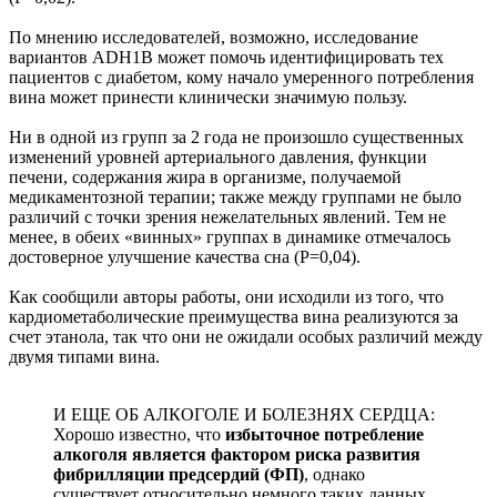
По мнению исследователей, возможно, исследование
вариантов ADH1B может помочь идентифицировать тех
пациентов с диабетом, кому начало умеренного потребления
вина может принести клинически значимую пользу.
Ни в одной из групп за 2 года не произошло существенных
изменений уровней артериального давления, функции
печени, содержания жира в организме, получаемой
медикаментозной терапии; также между группами не было
различий с точки зрения нежелательных явлений. Тем не
менее, в обеих «винных» группах в динамике отмечалось
достоверное улучшение качества сна (P=0,04).
Как сообщили авторы работы, они исходили из того, что
кардиометаболические преимущества вина реализуются за
счет этанола, так что они не ожидали особых различий между
двумя типами вина.
И ЕЩЕ ОБ АЛКОГОЛЕ И БОЛЕЗНЯХ СЕРДЦА:
Хорошо известно, что
избыточное потребление
алкоголя является фактором риска развития
фибрилляции предсердий (ФП)
, однако
существует относительно немного таких данных