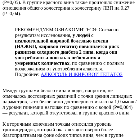
(P=0,05). В группе красного вина также произошло снижение
отношения общего холестерина к холестерину ЛВП на 0,27
(P=0,04).
РЕКОМЕНДУЕМ ОЗНАКОМИТЬСЯ: Согласно
результатам исследования,
у людей с
неалкогольной жировой болезнью печени
(НАЖБП, жировой гепатоз) повышается риск
развития сахарного диабета 2 типа, когда они
употребляют алкоголь в небольших и
умеренных количествах
, по сравнению с полным
воздержанием от употребления алкоголя.
Подробнее:
АЛКОГОЛЬ И ЖИРОВОЙ ГЕПАТОЗ
Между группами белого вина и воды, напротив, не
отмечалось достоверных различий с точки зрения липидных
параметров, зато белое вино достоверно снизило на 1,0 ммоль/
л уровни гликемии натощак по сравнению с водой (P=0,004)
— результат, который отсутствовал в группе красного вина.
К вторичным конечным точкам относился уровень
триглицеридов, который оказался достоверно более
благоприятным на фоне обоих типов вина, чем в группе