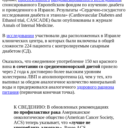
спонсированного Европейским фондом по изучению диабета
и проведенного в Израиле. Результаты «Сердечно-сосудистого
исследования диабета и этанола» (Cardiovascular Diabetes and
Ethanol trial, CASCADE) были опубликованы в журнале
Annals of Internal Medicine.
В
исследовании
участвовали два расположенных в Израиле
клинических центра, в которых были включены в общей
сложности 224 пациента с контролируемым сахарным
диабетом (СД).
Оказалось, что ежедневное употребление 150 мл красного
вина
в сочетании со средиземноморской диетой
привело
через 2 года к достоверно более высоким уровням
холестерина ЛВП и аполипопротеина (a), чем у тех, кто
выпивал за обедом аналогичное количество минеральной
воды и придерживался аналогичного
здорового рациона
питания
(первичная конечная точка).
К СВЕДЕНИЮ: В обновленных рекомендациях
по профилактике рака
Американское
онкологическое общество (American Cancer Society,
ACS) теперь указывает, что
«лучше не
употреблять алкоголь»
. Ранее ACS