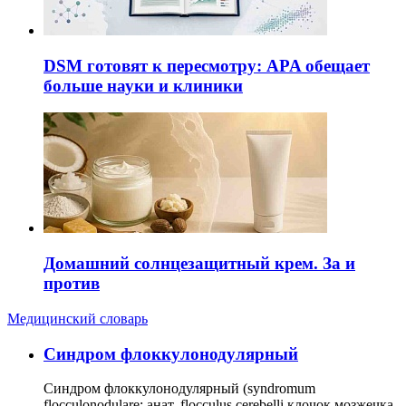
DSM готовят к пересмотру: APA обещает
больше науки и клиники
Домашний солнцезащитный крем. За и
против
Медицинский словарь
Cиндром флоккулонодулярный
Синдром флоккулонодулярный (syndromum
flocculonodulare; анат. flocculus cerebelli клочок мозжечка