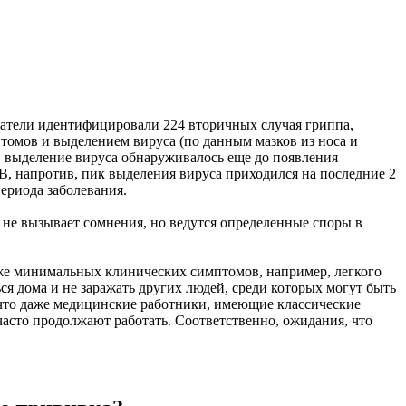
ователи идентифицировали 224 вторичных случая гриппа,
томов и выделением вируса (по данным мазков из носа и
А¸ выделение вируса обнаруживалось еще до появления
B, напротив, пик выделения вируса приходился на последние 2
ериода заболевания.
 не вызывает сомнения, но ведутся определенные споры в
аже минимальных клинических симптомов, например, легкого
ся дома и не заражать других людей, среди которых могут быть
 что даже медицинские работники, имеющие классические
 часто продолжают работать. Соответственно, ожидания, что