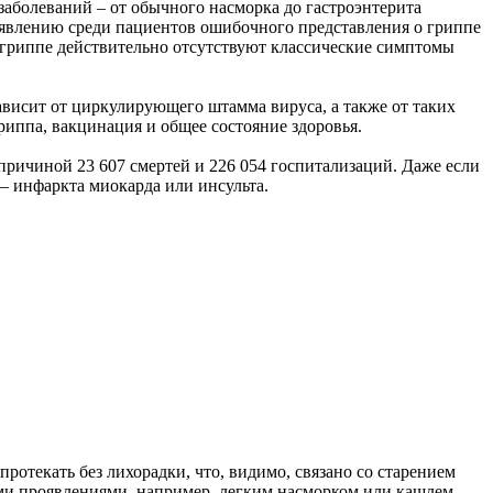
заболеваний – от обычного насморка до гастроэнтерита
оявлению среди пациентов ошибочного представления о гриппе
 гриппе действительно отсутствуют классические симптомы
ависит от циркулирующего штамма вируса, а также от таких
риппа, вакцинация и общее состояние здоровья.
причиной 23 607 смертей и 226 054 госпитализаций. Даже если
 – инфаркта миокарда или инсульта.
отекать без лихорадки, что, видимо, связано со старением
и проявлениями, например, легким насморком или кашлем.