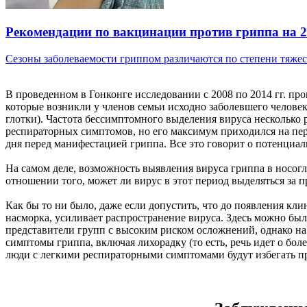
Рекомендации по вакцинации против гриппа на 20
Сезоны заболеваемости гриппом различаются по степени тяжест
В проведенном в Гонконге исследовании с 2008 по 2014 гг. пр
которые возникли у членов семьи исходно заболевшего челове
глотки). Частота бессимптомного выделения вируса несколько 
респираторных симптомов, но его максимум приходился на пер
дня перед манифестацией гриппа. Все это говорит о потенциа
На самом деле, возможность выявления вируса гриппа в носог
отношении того, может ли вирус в этот период выделяться за 
Как бы то ни было, даже если допустить, что до появления к
насморка, усиливает распространение вируса. Здесь можно было
представители групп с высоким риском осложнений, однако на
симптомы гриппа, включая лихорадку (то есть, речь идет о бо
люди с легкими респираторными симптомами будут избегать п