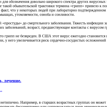
и для обозначения довольно широкого спектра других вирусных 
е такой обывательской трактовки термина «грипп» привело к п
т факт, что у некоторых людей при лабораторно подтвержденном
мышцах, утомляемости, озноба и сонливости.
ой «простуды» до смертельного заболевания. Тяжесть инфекции з
их заболеваний, возраст, предшествующие контакты с вирусом г
то грипп не безвреден. В США этот вирус ежегодно становится 
ии, у него увеличивается риск сердечно-сосудистых осложнений
, лечение.
..
етипично. Например, в старших возрастных группах он может пр
протекать бессимптомно или сопровождаться лишь минимальным