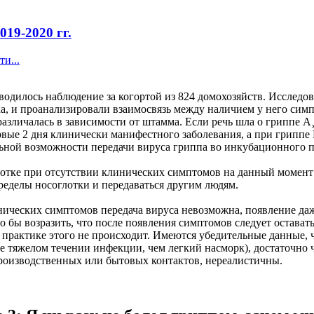
19-2020 гг.
и...
оводилось наблюдение за когортой из 824 домохозяйств. Исслед
ка, и проанализировали взаимосвязь между наличием у него симп
различалась в зависимости от штамма. Если речь шла о гриппе 
вые 2 дня клинически манифестного заболевания, а при гриппе 
льной возможности передачи вируса гриппа во инкубационного п
лотке при отсутствии клинических симптомов на данный момент
пределы носоглотки и передаваться другим людям.
линических симптомов передача вируса невозможна, появление д
 бы возразить, что после появления симптомов следует оставать
 практике этого не происходит. Имеются убедительные данные,
лее тяжелом течении инфекции, чем легкий насморк), достаточно
роизводственных или бытовых контактов, нереалистичны.