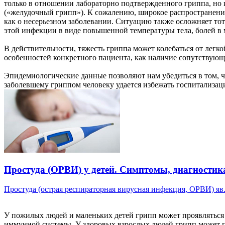
только в отношении лабораторно подтвержденного гриппа, но 
(«желудочный грипп»). К сожалению, широкое распространени
как о несерьезном заболевании. Ситуацию также осложняет то
этой инфекции в виде повышенной температуры тела, болей в 
В действительности, тяжесть гриппа может колебаться от легк
особенностей конкретного пациента, как наличие сопутствующ
Эпидемиологические данные позволяют нам убедиться в том, ч
заболевшему гриппом человеку удается избежать госпитализац
Простуда (ОРВИ) у детей. Симптомы, диагностика
Простуда (острая респираторная вирусная инфекция, ОРВИ) яв.
У пожилых людей и маленьких детей грипп может проявляться н
иммунной системы. У здоровых взрослых людей грипп может 