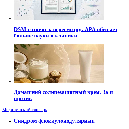
DSM готовят к пересмотру: APA обещает
больше науки и клиники
Домашний солнцезащитный крем. За и
против
Медицинский словарь
Cиндром флоккулонодулярный