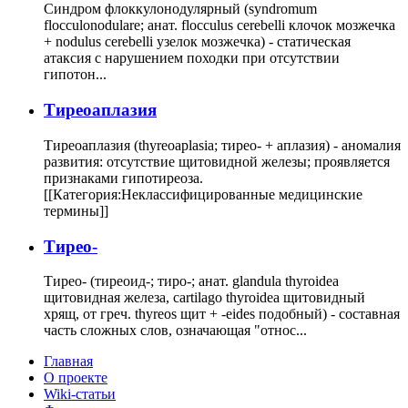
Синдром флоккулонодулярный (syndromum
flocculonodulare; анат. flocculus cerebelli клочок мозжечка
+ nodulus cerebelli узелок мозжечка) - статическая
атаксия с нарушением походки при отсутствии
гипотон...
Тиреоаплазия
Тиреоаплазия (thyreoaplasia; тирео- + аплазия) - аномалия
развития: отсутствие щитовидной железы; проявляется
признаками гипотиреоза.
[[Категория:Неклассифицированные медицинские
термины]]
Тирео-
Тирео- (тиреоид-; тиро-; анат. glandula thyroidea
щитовидная железа, cartilago thyroidea щитовидный
хрящ, от греч. thyreos щит + -eides подобный) - составная
часть сложных слов, означающая "относ...
Главная
О проекте
Wiki-статьи