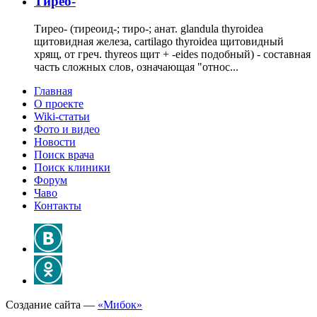
Тирео-
Тирео- (тиреоид-; тиро-; анат. glandula thyroidea
щитовидная железа, cartilago thyroidea щитовидный
хрящ, от греч. thyreos щит + -eides подобный) - составная
часть сложных слов, означающая "относ...
Главная
О проекте
Wiki-статьи
Фото и видео
Новости
Поиск врача
Поиск клиники
Форум
Чаво
Контакты
Создание сайта —
«Мибок»