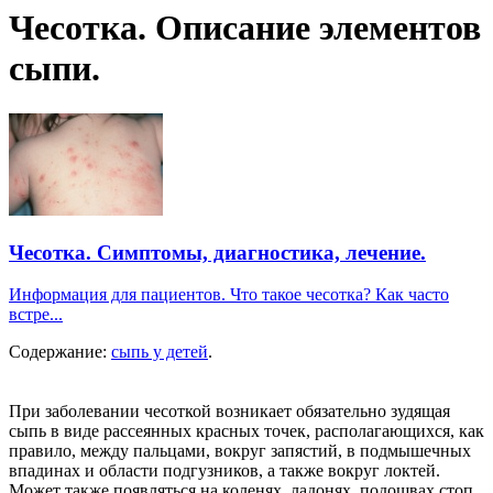
Чесотка. Описание элементов
сыпи.
Чесотка. Симптомы, диагностика, лечение.
Информация для пациентов. Что такое чесотка? Как часто
встре...
Содержание:
сыпь у детей
.
При заболевании чесоткой возникает обязательно зудящая
сыпь в виде рассеянных красных точек, располагающихся, как
правило, между пальцами, вокруг запястий, в подмышечных
впадинах и области подгузников, а также вокруг локтей.
Может также появляться на коленях, ладонях, подошвах стоп,