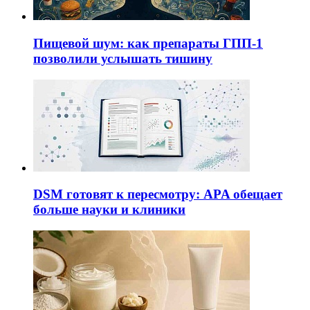
Пищевой шум: как препараты ГПП-1
позволили услышать тишину
DSM готовят к пересмотру: APA обещает
больше науки и клиники