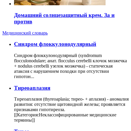
Домашний солнцезащитный крем. За и
против
Медицинский словарь
Cиндром флоккулонодулярный
Синдром флоккулонодулярный (syndromum
flocculonodulare; анат. flocculus cerebelli клочок мозжечка
+ nodulus cerebelli узелок мозжечка) - статическая
атаксия с нарушением походки при отсутствии
гипотон...
Тиреоаплазия
Тиреоаплазия (thyreoaplasia; тирео- + аплазия) - аномалия
развития: отсутствие щитовидной железы; проявляется
признаками гипотиреоза.
[[Категория:Неклассифицированные медицинские
термины]]