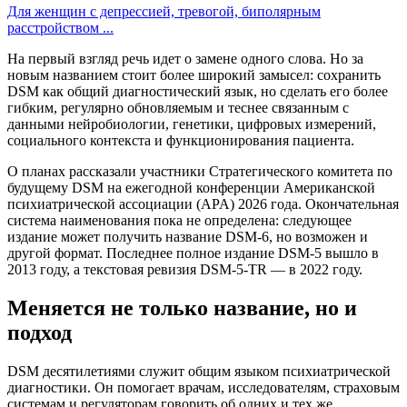
Для женщин с депрессией, тревогой, биполярным
расстройством ...
На первый взгляд речь идет о замене одного слова. Но за
новым названием стоит более широкий замысел: сохранить
DSM как общий диагностический язык, но сделать его более
гибким, регулярно обновляемым и теснее связанным с
данными нейробиологии, генетики, цифровых измерений,
социального контекста и функционирования пациента.
О планах рассказали участники Стратегического комитета по
будущему DSM на ежегодной конференции Американской
психиатрической ассоциации (APA) 2026 года. Окончательная
система наименования пока не определена: следующее
издание может получить название DSM-6, но возможен и
другой формат. Последнее полное издание DSM-5 вышло в
2013 году, а текстовая ревизия DSM-5-TR — в 2022 году.
Меняется не только название, но и
подход
DSM десятилетиями служит общим языком психиатрической
диагностики. Он помогает врачам, исследователям, страховым
системам и регуляторам говорить об одних и тех же