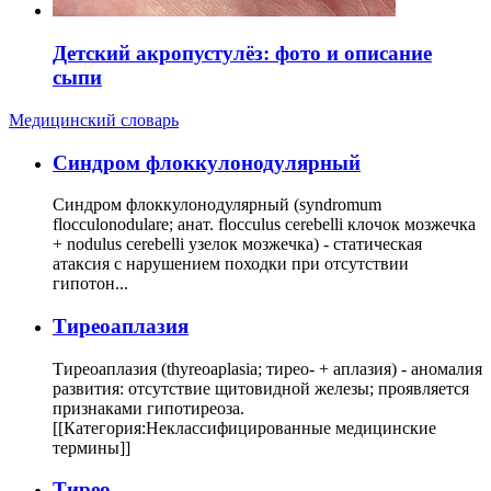
Детский акропустулёз: фото и описание
сыпи
Медицинский словарь
Cиндром флоккулонодулярный
Синдром флоккулонодулярный (syndromum
flocculonodulare; анат. flocculus cerebelli клочок мозжечка
+ nodulus cerebelli узелок мозжечка) - статическая
атаксия с нарушением походки при отсутствии
гипотон...
Тиреоаплазия
Тиреоаплазия (thyreoaplasia; тирео- + аплазия) - аномалия
развития: отсутствие щитовидной железы; проявляется
признаками гипотиреоза.
[[Категория:Неклассифицированные медицинские
термины]]
Тирео-