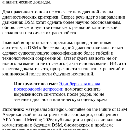
аналитические доклады.
Для практики это пока не означает немедленной смены
диагностических критериев. Скорее речь идет о направлении
движения: DSM хотят сделать более научно обоснованным,
обновляемым и чувствительным к реальной клинической
сложности психических расстройств.
Главный вопрос остается прежним: приведет ли новая
архитектура DSM к более валидной диагностике или только
сделает существующую классификацию более гибкой и
технологически современной. Ответ будет зависеть не от
нового названия и не от самого факта использования ИИ, а от
качества доказательств, прозрачности экспертных решений и
клинической полезности будущих изменений.
Инструмент по теме:
Эдинбургская шкала
послеродовой депрессии
помогает оценить
выраженность симптомов после родов, но не
заменяет диагноз и клиническую оценку врача.
Источник:
материалы Strategic Committee on the Future of DSM
Американской психиатрической ассоциации; сообщения с
APA Annual Meeting 2026; публикации и профессиональные
комментарии о будущем DSM, биомаркерах и проблеме