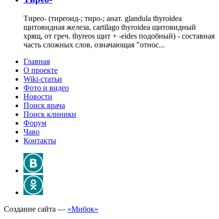
Тирео- (тиреоид-; тиро-; анат. glandula thyroidea
щитовидная железа, cartilago thyroidea щитовидный
хрящ, от греч. thyreos щит + -eides подобный) - составная
часть сложных слов, означающая "относ...
Главная
О проекте
Wiki-статьи
Фото и видео
Новости
Поиск врача
Поиск клиники
Форум
Чаво
Контакты
Создание сайта —
«Мибок»