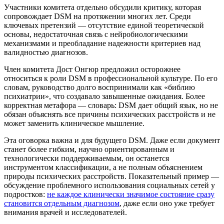
Участники комитета отдельно обсудили критику, которая
сопровождает DSM на протяжении многих лет. Среди
ключевых претензий — отсутствие единой теоретической
основы, недостаточная связь с нейробиологическими
механизмами и преобладание надежности критериев над
валидностью диагнозов.
Член комитета Дост Онгюр предложил осторожнее
относиться к роли DSM в профессиональной культуре. По его
словам, руководство долго воспринимали как «библию
психиатрии», что создавало завышенные ожидания. Более
корректная метафора — словарь: DSM дает общий язык, но не
обязан объяснять все причины психических расстройств и не
может заменить клиническое мышление.
Эта оговорка важна и для будущего DSM. Даже если документ
станет более гибким, научно ориентированным и
технологически поддерживаемым, он останется
инструментом классификации, а не полным объяснением
природы психических расстройств. Показательный пример —
обсуждение проблемного использования социальных сетей у
подростков:
не каждое клинически значимое состояние сразу
становится отдельным диагнозом
, даже если оно уже требует
внимания врачей и исследователей.