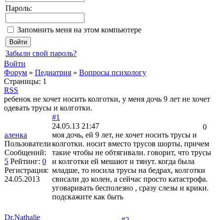
Пароль:
Запомнить меня на этом компьютере
Забыли свой пароль?
Войти
Форум
»
Педиатрия
»
Вопросы психологу
Страницы:
1
RSS
ребенок не хочет носить колготки, у меня дочь 9 лет не хочет
одевать трусы и колготки.
#1
24.05.13 21:47
0
аленка
моя дочь, ей 9 лет, не хочет носить трусы и
Пользователи
колготки. носит вместо трусов шорты, причем
Сообщений:
такие чтобы не обтягивали. говорит, что трусы
5
Рейтинг:
0
и колготки ей мешают и тянут. когда была
Регистрация:
младше, то носила трусы на бедрах, колготки
24.05.2013
свисали до колен, а сейчас просто катастрофа.
уговаривать бесполезно , сразу слезы и крики.
подскажите как быть
Dr.Nathalie
#2