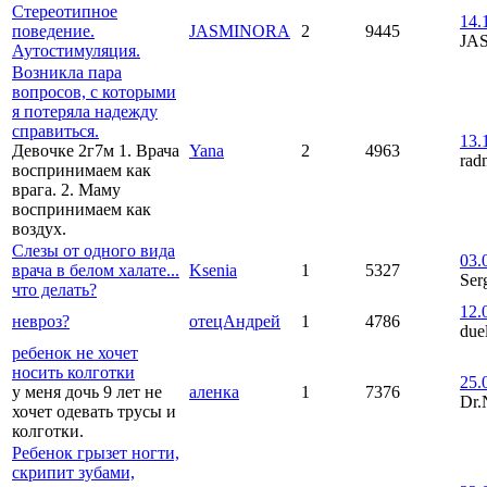
Стереотипное
14.
поведение.
JASMINORA
2
9445
JA
Аутостимуляция.
Возникла пара
вопросов, с которыми
я потеряла надежду
справиться.
13.
Девочке 2г7м 1. Врача
Yana
2
4963
rad
воспринимаем как
врага. 2. Маму
воспринимаем как
воздух.
Слезы от одного вида
03.
врача в белом халате...
Ksenia
1
5327
Ser
что делать?
12.
невроз?
отецАндрей
1
4786
due
ребенок не хочет
носить колготки
25.
у меня дочь 9 лет не
аленка
1
7376
Dr.
хочет одевать трусы и
колготки.
Ребенок грызет ногти,
скрипит зубами,