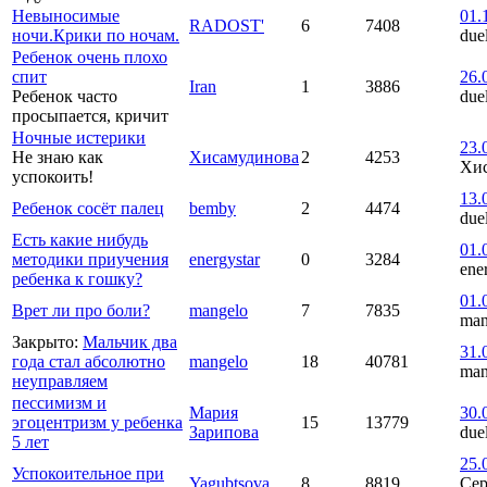
Невыносимые
01.
RADOST'
6
7408
ночи.Крики по ночам.
due
Ребенок очень плохо
спит
26.
Iran
1
3886
Ребенок часто
due
просыпается, кричит
Ночные истерики
23.
Не знаю как
Хисамудинова
2
4253
Хи
успокоить!
13.
Ребенок сосёт палец
bemby
2
4474
due
Есть какие нибудь
01.
методики приучения
energystar
0
3284
ene
ребенка к гошку?
01.
Врет ли про боли?
mangelo
7
7835
man
Закрыто
:
Мальчик два
31.
года стал абсолютно
mangelo
18
40781
man
неуправляем
пессимизм и
Мария
30.
эгоцентризм у ребенка
15
13779
Зарипова
due
5 лет
25.
Успокоительное при
Yagubtsova
8
8819
Сер