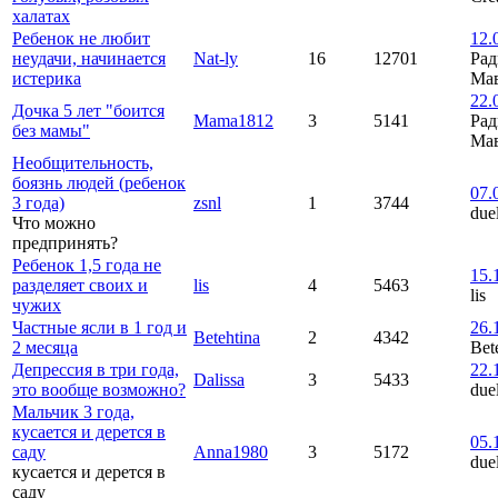
халатах
Ребенок не любит
12.
неудачи, начинается
Nat-ly
16
12701
Рад
истерика
Ма
22.
Дочка 5 лет "боится
Mama1812
3
5141
Рад
без мамы"
Ма
Необщительность,
боязнь людей (ребенок
07.
3 года)
zsnl
1
3744
due
Что можно
предпринять?
Ребенок 1,5 года не
15.
разделяет своих и
lis
4
5463
lis
чужих
Частные ясли в 1 год и
26.
Betehtina
2
4342
2 месяца
Bet
Депрессия в три года,
22.
Dalissa
3
5433
это вообще возможно?
due
Мальчик 3 года,
кусается и дерется в
05.
саду
Anna1980
3
5172
due
кусается и дерется в
саду