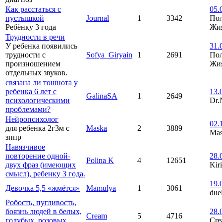
Как расстаться с
05.
пустышкой
Journal
1
3342
По
Ребёнку 3 года
Жи
Трудности в речи
У ребенка появились
31.
трудности с
Sofya_Giryain
1
2691
По
произношением
Жи
отдельных звуков.
связана ли тошнота у
ребенка 6 лет с
13.
GalinaSA
1
2649
психологическими
Dr.
проблемами?
Нейропсихолог
02.
для ребенка 2г3м с
Maska
2
3889
Ma
зппр
Навязчивое
повторение одной-
28.
Polina K
4
12651
двух фраз (имеющих
Kir
смысл), ребенку 3 года.
19.
Девочка 5,5 «жмётся»
Mamulya
1
3061
due
Робость, пугливость,
боязнь людей в белых,
28.
Cream
5
4716
голубых, розовых
Cr