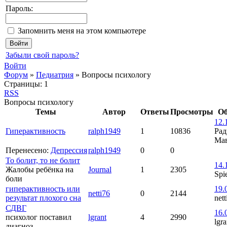
Пароль:
Запомнить меня на этом компьютере
Забыли свой пароль?
Войти
Форум
»
Педиатрия
»
Вопросы психологу
Страницы:
1
RSS
Вопросы психологу
Темы
Автор
Ответы
Просмотры
Об
12.
Гиперактивность
ralph1949
1
10836
Рад
Ма
Перенесено
:
Депрессия
ralph1949
0
0
То болит, то не болит
14.
Жалобы ребёнка на
Journal
1
2305
Spi
боли
гиперактивность или
19.
netti76
0
2144
результат плохого сна
nett
СДВГ
16.
психолог поставил
lgrant
4
2990
lgra
диагноз