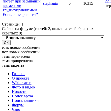
потеет при засыпании,
22.
stephania
6
16315
временами
ste
трудноуправляемый.
Есть ли неврология?
Страницы:
1
Сейчас на форуме (гостей:
2
, пользователей:
0
, из них
скрытых:
0
)
есть новые сообщения
нет новых сообщений
тема перенесена
тема прикреплена
тема закрыта
Главная
О проекте
Wiki-статьи
Фото и видео
Новости
Поиск врача
Поиск клиники
Форум
Чаво