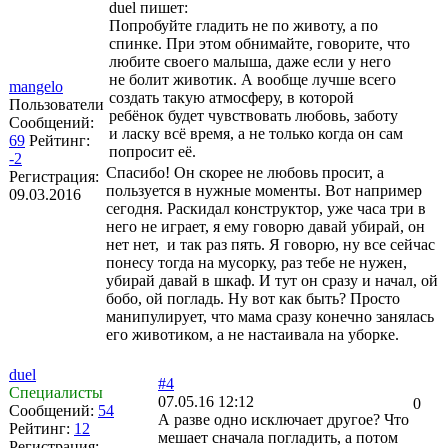
duel пишет:
Попробуйте гладить не по животу, а по
спинке. При этом обнимайте, говорите, что
любите своего малыша, даже если у него
не болит животик. А вообще лучше всего
mangelo
создать такую атмосферу, в которой
Пользователи
ребёнок будет чувствовать любовь, заботу
Сообщений:
и ласку всё время, а не только когда он сам
69
Рейтинг:
попросит её.
-2
Спасибо! Он скорее не любовь просит, а
Регистрация:
пользуется в нужные моменты. Вот например
09.03.2016
сегодня. Раскидал конструктор, уже часа три в
него не играет, я ему говорю давай убирай, он
нет нет, и так раз пять. Я говорю, ну все сейчас
понесу тогда на мусорку, раз тебе не нужен,
убирай давай в шкаф. И тут он сразу и начал, ой
бобо, ой погладь. Ну вот как быть? Просто
манипулирует, что мама сразу конечно занялась
его животиком, а не настаивала на уборке.
duel
#4
Специалисты
07.05.16 12:12
0
Сообщений:
54
А разве одно исключает другое? Что
Рейтинг:
12
мешает сначала погладить, а потом
Регистрация: