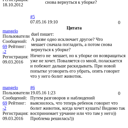
снова вернуться к уборке?
18.10.2012
#5
07.05.16 19:10
0
Цитата
mangelo
duel пишет:
Пользователи
А разве одно исключает другое? Что
Сообщений:
мешает сначала погладить, а потом снова
69
Рейтинг:
вернуться к уборке?
-2
Ничего не мешает, но к уборке он возвращаться
Регистрация:
уже не хочет. Поваляется со мной, поласкается
09.03.2016
и побежит дальше раскидывать. При новой
попытке уговорить его убрать, опять говорит
что у него болит животик.
mangelo
#6
Пользователи
19.05.16 1:23
0
Сообщений:
Путем разговоров и наблюдений
69
Рейтинг:
выяснилось, что теперь ребенок говорит что
-2
болит животик, когда хочет кушать! Видимо так
Регистрация:
воспринимает урчание или что там у него))
09.03.2016
Проблема решилась!))