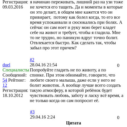
Регистрация:
я начинаю переживать, лишний раз на узи тоже
09.03.2016
не хочется его тащить. Да и моменты в которые
он это делает, в общем мне кажется что он
привирает, потому как болел когда, то его все
время успокаивали и сюсюкались при болях. А
сейчас он сам ноет и руку мою берет кладет
себе на живот и требует, чтобы я гладила. Мне
то не трудно, но паникую вдруг точно болит.
Отвлекается быстро. Как сделать так, чтобы
забыл про этот причем?
#2
duel
28.04.16 21:54
0
Специалисты
Попробуйте гладить не по животу, а по
Сообщений:
спинке. При этом обнимайте, говорите, что
54
Рейтинг:
любите своего малыша, даже если у него не
12
болит животик. А вообще лучше всего создать
Регистрация:
такую атмосферу, в которой ребёнок будет
18.10.2012
чувствовать любовь, заботу и ласку всё время, а
не только когда он сам попросит её.
#3
29.04.16 2:24
0
Цитата