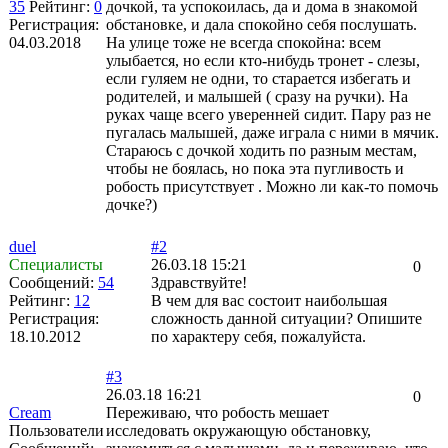
35
Рейтинг:
0
дочкой, та успокоилась, да и дома в знакомой
Регистрация:
обстановке, и дала спокойно себя послушать.
04.03.2018
На улице тоже не всегда спокойна: всем
улыбается, но если кто-нибудь тронет - слезы,
если гуляем не одни, то старается избегать и
родителей, и малышей ( сразу на ручки). На
руках чаще всего уверенней сидит. Пару раз не
пугалась малышей, даже играла с ними в мячик.
Стараюсь с дочкой ходить по разным местам,
чтобы не боялась, но пока эта пугливость и
робость присутствует . Можно ли как-то помочь
дочке?)
duel
#2
Специалисты
26.03.18 15:21
0
Сообщений:
54
Здравствуйте!
Рейтинг:
12
В чем для вас состоит наибольшая
Регистрация:
сложность данной ситуации? Опишите
18.10.2012
по характеру себя, пожалуйста.
#3
26.03.18 16:21
0
Cream
Переживаю, что робость мешает
Пользователи
исследовать окружающую обстановку,