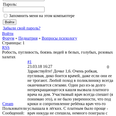
Пароль:
Запомнить меня на этом компьютере
Забыли свой пароль?
Войти
Форум
»
Педиатрия
»
Вопросы психологу
Страницы:
1
RSS
Робость, пугливость, боязнь людей в белых, голубых, розовых
халатах
#1
23.03.18 16:27
0
Здравствуйте! Дочке 1,6. Очень робкая,
пугливая, дико боится врачей, даже если они ее
не трогают. Любой поход в поликлинику всегда
оканчивается слезами. Один раз из-за долго
непрекращающегося кашля вызвала платного
врача на дом. Участковый врач всегда спешит (я
понимаю это), и не было уверенности, что под
Cream
крики и сопротивление ребёнка врач что-то
Пользователи
услышала в лёгких. С платным было проще -
Сообщений:
врач никуда не спешила, немного поиграла с