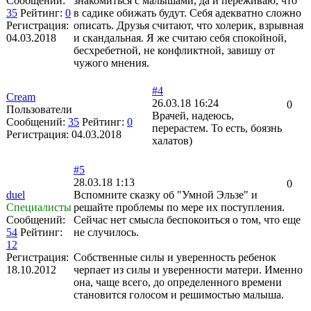
Сообщений:
знакомиться с малышами, да и переживаю, что
35
Рейтинг:
0
в садике обижать будут. Себя адекватно сложно
Регистрация:
описать. Друзья считают, что холерик, взрывная
04.03.2018
и скандальная. Я же считаю себя спокойной,
бесхребетной, не конфликтной, завишу от
чужого мнения.
#4
Cream
26.03.18 16:24
0
Пользователи
Врачей, надеюсь,
Сообщений:
35
Рейтинг:
0
перерастем. То есть, боязнь
Регистрация:
04.03.2018
халатов)
#5
28.03.18 1:13
0
duel
Вспомните сказку об "Умной Эльзе" и
Специалисты
решайте проблемы по мере их поступления.
Сообщений:
Сейчас нет смысла беспокоиться о том, что еще
54
Рейтинг:
не случилось.
12
Регистрация:
Собственные силы и уверенность ребенок
18.10.2012
черпает из силы и уверенности матери. Именно
она, чаще всего, до определенного времени
становится голосом и решимостью малыша.