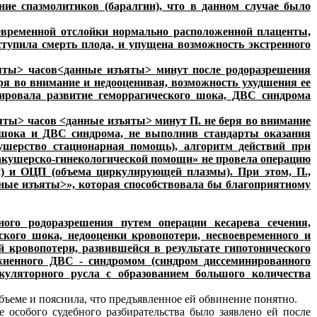
ние спазмолитиков (баралгин), что в данном случае было
девременной отслойки нормально расположенной плаценты,
тупила смерть плода, и упущена возможность экстренного
яты> часов<данные изъяты> минут после родоразрешения
ря во внимание и недооценивая, возможность ухудшения ее
тировала развитие геморрагического шока, ДВС синдрома
яты> часов <данные изъяты> минут П. не беря во внимание
о шока и ДВС синдрома, не выполнив стандарты оказания
ушерство стационарная помощь), алгоритм действий при
кушерско-гинекологической помощи» не провела операцию
) и ОЦП (объема циркулирующей плазмы). При этом, П.,
ные изъяты>», которая способствовала бы благоприятному
ного родоразрешения путем операции кесарева сечения,
кого шока, недооценки кровопотери, несвоевременного и
й кровопотери, развившейся в результате гипотонического
ожненного ДВС - синдромом (синдром диссеминированного
куляторного русла с образованием большого количества
бъеме и пояснила, что предъявленное ей обвинение понятно.
е особого судебного разбирательства было заявлено ей после