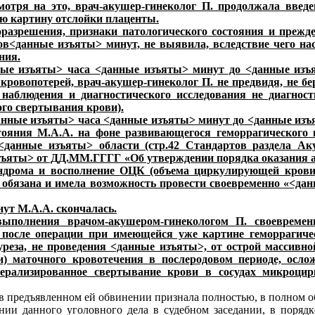
отря на это, врач-акушер-гинеколог П. продолжала введе
ую картину отслойки плаценты.
оразрешения, признаки патологического состояния и преж
в<данные изъяты> минут, не выявила, вследствие чего нас
ния.
ые изъяты> часа <данные изъяты> минут до <данные изъ
овопотерей, врач-акушер-гинеколог П. не предвидя, не бе
 наблюдения и диагностического исследования не диагнос
ого свертывания крови).
данные изъяты> часа <данные изъяты> минут до <данные изъ
стояния М.А.А. на фоне развивающегося геморрагическог
данные изъяты> области (стр.42 Стандартов раздела Ак
ъяты> от ДД.ММ.ГГГГ «Об утверждении порядка оказания а
ндрома и восполнение ОЦК (объема циркулирующей крови
обязана и имела возможность провести своевременно «<дан
ут М.А.А. скончалась.
выполнения врачом-акушером-гинекологом П. своевремен
 после операции при имеющейся уже картине геморрагичес
иуреза, не проведения <данные изъяты>, от острой массивно
ки) маточного кровотечения в послеродовом периоде, осл
нерализированное свертывание крови в сосудах микроцир
 в предъявленном ей обвинении признала полностью, в полном о
ении данного уголовного дела в судебном заседании, в порядк