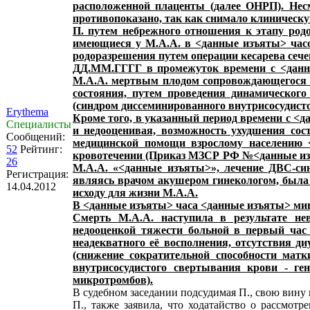
расположенной плаценты (далее ОНРП). Несм
противопоказано, так как снимало клиническ
П. путем небрежного отношения к этапу род
имеющиеся у М.А.А. в <данные изъяты> часо
родоразрешения путем операции кесарева сече
ДД.ММ.ГГГГ в промежуток времени с <данн
М.А.А. мертвым плодом сопровождающегося кр
состояния, путем проведения динамического
(синдром диссеминированного внутрисосудист
Erythema
Кроме того, в указанный период времени с <
Специалисты
и недооценивая, возможность ухудшения со
Сообщений:
медицинской помощи взрослому населению <
52
Рейтинг:
кровотечении (Приказ МЗСР РФ №<данные из
26
М.А.А. «<данные изъяты>», лечение ДВС-си
Регистрация:
являясь врачом акушером гинекологом, была 
14.04.2012
исходу для жизни М.А.А.
В <данные изъяты> часа <данные изъяты> мин
Смерть М.А.А. наступила в результате не
недооценкой тяжести больной в первый час
неадекватного её восполнения, отсутствия д
(снижение сократительной способности мат
внутрисосудистого свертывания крови - ге
микротромбов).
В судебном заседании подсудимая П., свою вину
П., также заявила, что ходатайство о рассмотр