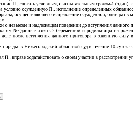
зание П., считать условным, с испытательным сроком-1 (один) го
 на условно осужденную П., исполнение определенных обязаннос
органа, осуществляющего исправление осужденной; один раз в 
ом.
и о невыезде и надлежащем поведении до вступления данного пр
 карту №<данные изъяты> беременной и родильницы на рожен
деле после вступления данного приговора в законную силу в
 порядке в Нижегородский областной суд в течение 10-суток с
 П., вправе ходатайствовать о своем участии в рассмотрении у