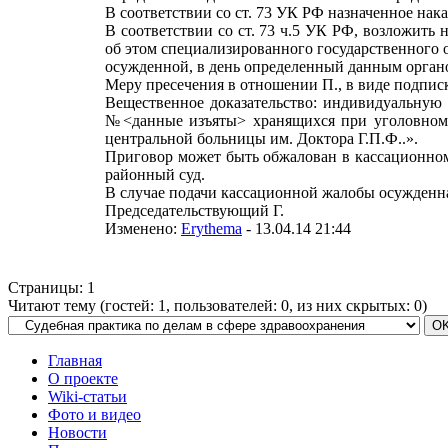
В соответствии со ст. 73 УК РФ назначенное нака
В соответствии со ст. 73 ч.5 УК РФ, возложить
об этом специализированного государственного 
осужденной, в день определенный данным орган
Меру пресечения в отношении П., в виде подписк
Вещественное доказательство: индивидуальную
№<данные изъяты> хранящихся при уголовном 
центральной больницы им. Доктора Г.П.Ф..».
Приговор может быть обжалован в кассационном
районный суд.
В случае подачи кассационной жалобы осужденная
Председательствующий Г.
Изменено:
Erythema
-
13.04.14 21:44
Страницы:
1
Читают тему (гостей:
1
, пользователей:
0
, из них скрытых:
0
)
Главная
О проекте
Wiki-статьи
Фото и видео
Новости