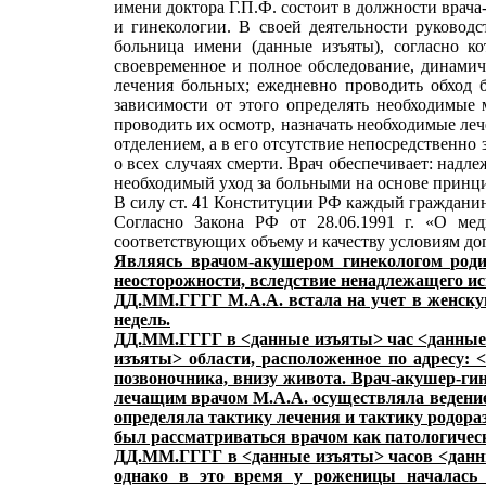
имени доктора Г.П.Ф. состоит в должности вра
и гинекологии. В своей деятельности руковод
больница имени (данные изъяты), согласно к
своевременное и полное обследование, динамич
лечения больных; ежедневно проводить обход 
зависимости от этого определять необходимые 
проводить их осмотр, назначать необходимые ле
отделением, а в его отсутствие непосредственн
о всех случаях смерти. Врач обеспечивает: над
необходимый уход за больными на основе принц
В силу ст. 41 Конституции РФ каждый гражданин
Согласно Закона РФ от 28.06.1991 г. «О ме
соответствующих объему и качеству условиям до
Являясь врачом-акушером гинекологом роди
неосторожности, вследствие ненадлежащего ис
ДД.ММ.ГГГГ М.А.А. встала на учет в женску
недель.
ДД.ММ.ГГГГ в <данные изъяты> час <данные и
изъяты> области, расположенное по адресу: 
позвоночника, внизу живота. Врач-акушер-ги
лечащим врачом М.А.А. осуществляла ведение
определяла тактику лечения и тактику родор
был рассматриваться врачом как патологичес
ДД.ММ.ГГГГ в <данные изъяты> часов <данны
однако в это время у роженицы началась 