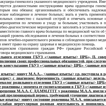
ча-акушера-гинеколога указанного медицинского учреждения. И
ствуется должностными инструкциями врача ординатора гинек
оторым она обязана: организовывать и обеспечивать надле
еское наблюдение и лечение больных; знать и уметь применят
больных совместно с палатной сестрой и отмечать основные 
мероприятия по лечению и уходу за больным; участвовать в 
чебно-диагностические мероприятия и заполнять в установленн
о заместителю главного врача больницы по медицинской части о
лежащий уровень обследования и лечения больных в соответств
ипов лечебно-охранительного режима и соблюдения правил меди
 имеет право на охрану здоровья и медицинскую помощь.
дицинском страховании граждан РФ» граждане Российской 
говора медицинского страхования.
льного отделения ГБУЗ «<данные изъяты> ЦРБ», П. совер
полнения своих профессиональных обязанностей, при следую
ю консультацию ГБУЗ «<данные изъяты> ЦРБ» <данные изъя
зъяты> минут М.А.А.., <данные изъяты> г.р. поступила в 
<адрес> с диагнозом: беременность <данные изъяты> недел
неколог родильного отделения ГБУЗ «<данные изъяты> ЦРБ» 
 роженицы с момента ее госпитализации в ГБУЗ «<данные и
азрешения М.А.А. С ДД.ММ.ГГГГ у роженицы М.А.А. имели м
кий прелиминарный период, требующий уточнение диагноза и
е изъяты> минут состояние роженицы М.А.А. описывается 
слабая нерегулярная родовая деятельность и появились