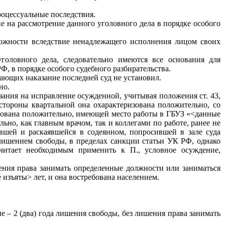
роцессуальные последствия.
е на рассмотрение данного уголовного дела в порядке особого
орожности вследствие ненадлежащего исполнения лицом своих
оловного дела, следовательно имеются все основания для
, в порядке особого судебного разбирательства.
чающих наказание последней суд не установил.
но.
зания на исправление осужденной, учитывая положения ст. 43,
стороны квартальной она охарактеризована положительно, со
изована положительно, имеющей место работы в ГБУЗ «<данные
но, как главным врачом, так и коллегами по работе, ранее не
шей и раскаявшейся в содеянном, попросившей в зале суда
 лишением свободы, в пределах санкции статьи УК РФ, однако
считает необходимым применить к П., условное осуждение,
ения права занимать определенные должности или заниматься
 изъяты> лет, и она востребована населением.
е – 2 (два) года лишения свободы, без лишения права занимать