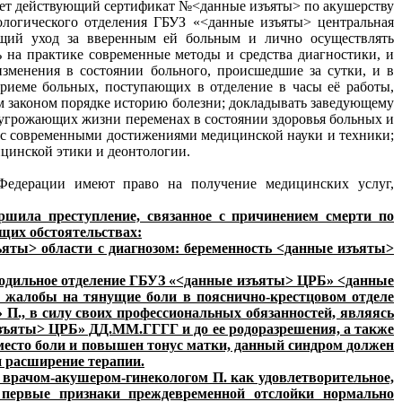
меет действующий сертификат №<данные изъяты> по акушерству
ологического отделения ГБУЗ «<данные изъяты> центральная
жащий уход за вверенным ей больным и лично осуществлять
ь на практике современные методы и средства диагностики, и
изменения в состоянии больного, происшедшие за сутки, и в
приеме больных, поступающих в отделение в часы её работы,
ом законом порядке историю болезни; докладывать заведующему
б угрожающих жизни переменах в состоянии здоровья больных и
ии с современными достижениями медицинской науки и техники;
цинской этики и деонтологии.
Федерации имеют право на получение медицинских услуг,
шила преступление, связанное с причинением смерти по
щих обстоятельствах:
ты> области с диагнозом: беременность <данные изъяты>
родильное отделение ГБУЗ «<данные изъяты> ЦРБ» <данные
ь, жалобы на тянущие боли в пояснично-крестцовом отделе
П., в силу своих профессиональных обязанностей, являясь
зъяты> ЦРБ» ДД.ММ.ГГГГ и до ее родоразрешения, а также
есто боли и повышен тонус матки, данный синдром должен
 расширение терапии.
врачом-акушером-гинекологом П. как удовлетворительное,
 первые признаки преждевременной отслойки нормально