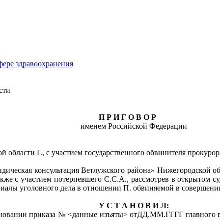
сфере здравоохранения
сти
П Р И Г О В О Р
именем Российской Федерации
 области Г., с участием государственного обвинителя прокурор
идическая консультация Ветлужского района» Нижегородской о
акже с участием потерпевшего С.С.А., рассмотрев в открытом 
риалы уголовного дела в отношении П. обвиняемой в совершении
У С Т А Н О В И Л:
основании приказа № <данные изъяты> отДД.ММ.ГГГГ главного