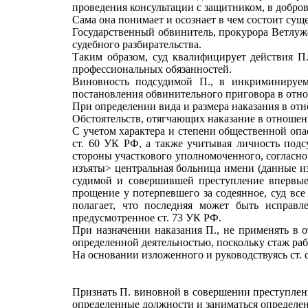
проведения консультации с защитником, в добров
Сама она понимает и осознает в чем состоит сущ
Государственный обвинитель, прокурора Ветлужск
судебного разбирательства.
Таким образом, суд квалифицирует действия П
профессиональных обязанностей.
Виновность подсудимой П., в инкриминируемо
постановления обвинительного приговора в отнош
При определении вида и размера наказания в отн
Обстоятельств, отягчающих наказание в отношении
С учетом характера и степени общественной опа
ст. 60 УК РФ, а также учитывая личность подс
стороны участкового уполномоченного, согласно
изъяты> центральная больница имени (данные изъ
судимой и совершившей преступление впервые
прощение у потерпевшего за содеянное, суд все
полагает, что последняя может быть исправл
предусмотренное ст. 73 УК РФ.
При назначении наказания П., не применять в 
определенной деятельностью, поскольку стаж рабо
На основании изложенного и руководствуясь ст. ст
Признать П. виновной в совершении преступления
определенные должности и заниматься определен