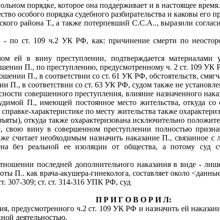
ольном порядке, которое она поддерживает и в настоящее время.
ество особого порядка судебного разбирательства и каковы его п
ого района Т., а также потерпевший С.С.А.., выразили согласи
. - по ст. 109 ч.2 УК РФ, как: причинение смерти по неост
м ей в вину преступлении, подтверждается материалами уг
ении П., по преступлению, предусмотренному ч. 2 ст. 109 УК РФ
ошении П., в соответствии со ст. 61 УК РФ, обстоятельств, смяг
 П., в соответствии со ст. 63 УК РФ, судом также не установле
сности совершенного преступления, влияние назначенного нака
удимой П., имеющей постоянное место жительства, откуда со 
 справке-характеристике по месту жительства также охарактер
яты), откуда также охарактеризована исключительно положитель
, свою вину в совершенном преступлении полностью признав
 же считает необходимым назначить наказание П., связанное с
ена без реальной ее изоляции от общества, а потому суд 
отношении последней дополнительного наказания в виде - лиш
ты П.. как врача-акушера-гинеколога, составляет около <данные
. 307-309; ст. ст. 314-316 УПК РФ, суд
П Р И Г О В О Р И Л:
, предусмотренного ч.2 ст. 109 УК РФ и назначить ей наказани
ной деятельностью.