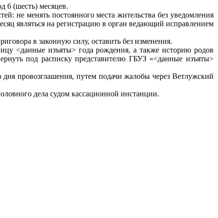
д 6 (шесть) месяцев.
тей: не менять постоянного места жительства без уведомления
месяц являться на регистрацию в орган ведающий исправлением
иговора в законную силу, оставить без изменения.
ицу <данные изъяты> года рождения, а также историю родов
ернуть под расписку представителю ГБУЗ «<данные изъяты>
о дня провозглашения, путем подачи жалобы через Ветлужский
головного дела судом кассационной инстанции.