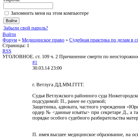
Запомнить меня на этом компьютере
Забыли свой пароль?
Войти
Форум
»
Медицинское право
»
Судебная практика по делам в 
Страницы:
1
RSS
УГОЛОВНОЕ. ст. 109 ч. 2 Причинение смерти по неосторожно
#1
30.03.14 23:00
г. Ветлуга ДД.ММ.ГГГГ.
Судья Ветлужского районного суда Нижегородской
подсудимой: П., ранее не судимой;
Защитника, адвоката, частного учреждения «Юр
ордер № <данные изъяты> при секретаре Д., а т
порядке особого судебного разбирательства мате
П. имея высшее медицинское образование, на 