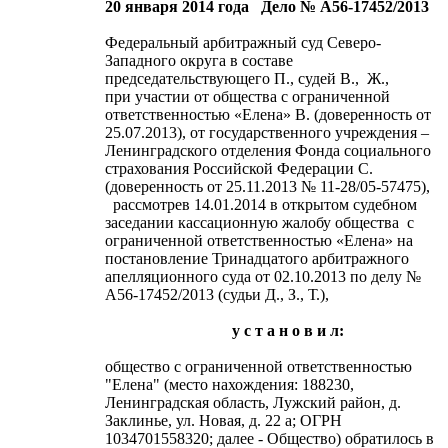
20 января 2014 года Дело № А56-17452/2013
Федеральный арбитражный суд Северо-
Западного округа в составе
председательствующего П., судей В., Ж.,
при участии от общества с ограниченной
ответственностью «Елена» В. (доверенность от
25.07.2013), от государственного учреждения –
Ленинградского отделения Фонда социального
страхования Российской Федерации С.
(доверенность от 25.11.2013 № 11-28/05-57475),
рассмотрев 14.01.2014 в открытом судебном
заседании кассационную жалобу общества с
ограниченной ответственностью «Елена» на
постановление Тринадцатого арбитражного
апелляционного суда от 02.10.2013 по делу №
А56-17452/2013 (судьи Д., З., Т.),
у с т а н о в и л:
общество с ограниченной ответственностью
"Елена" (место нахождения: 188230,
Ленинградская область, Лужский район, д.
Заклинье, ул. Новая, д. 22 а; ОГРН
1034701558320; далее - Общество) обратилось в