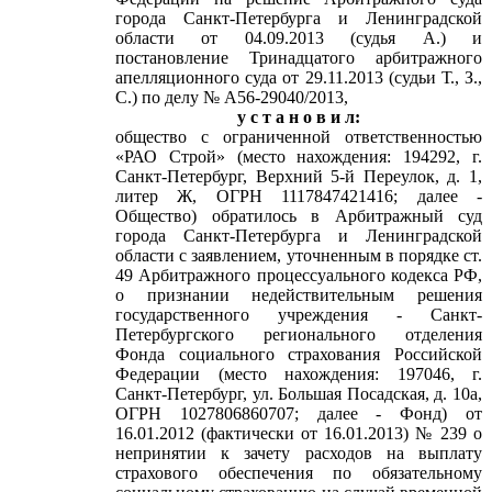
города Санкт-Петербурга и Ленинградской
области от 04.09.2013 (судья А.) и
постановление Тринадцатого арбитражного
апелляционного суда от 29.11.2013 (судьи Т., З.,
С.) по делу № А56-29040/2013,
у с т а н о в и л:
общество с ограниченной ответственностью
«РАО Строй» (место нахождения: 194292, г.
Санкт-Петербург, Верхний 5-й Переулок, д. 1,
литер Ж, ОГРН 1117847421416; далее -
Общество) обратилось в Арбитражный суд
города Санкт-Петербурга и Ленинградской
области с заявлением, уточненным в порядке ст.
49 Арбитражного процессуального кодекса РФ,
о признании недействительным решения
государственного учреждения - Санкт-
Петербургского регионального отделения
Фонда социального страхования Российской
Федерации (место нахождения: 197046, г.
Санкт-Петербург, ул. Большая Посадская, д. 10а,
ОГРН 1027806860707; далее - Фонд) от
16.01.2012 (фактически от 16.01.2013) № 239 о
непринятии к зачету расходов на выплату
страхового обеспечения по обязательному