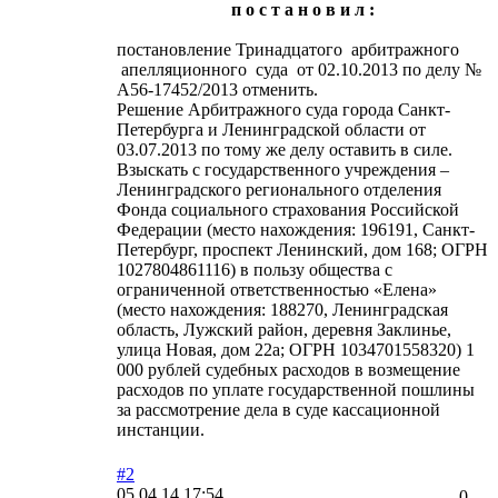
п о с т а н о в и л :
постановление Тринадцатого арбитражного
апелляционного суда от 02.10.2013 по делу №
А56-17452/2013 отменить.
Решение Арбитражного суда города Санкт-
Петербурга и Ленинградской области от
03.07.2013 по тому же делу оставить в силе.
Взыскать с государственного учреждения –
Ленинградского регионального отделения
Фонда социального страхования Российской
Федерации (место нахождения: 196191, Санкт-
Петербург, проспект Ленинский, дом 168; ОГРН
1027804861116) в пользу общества с
ограниченной ответственностью «Елена»
(место нахождения: 188270, Ленинградская
область, Лужский район, деревня Заклинье,
улица Новая, дом 22а; ОГРН 1034701558320) 1
000 рублей судебных расходов в возмещение
расходов по уплате государственной пошлины
за рассмотрение дела в суде кассационной
инстанции.
#2
05.04.14 17:54
0