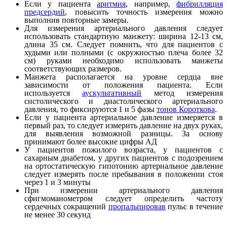
Если у пациента
аритмия
, например,
фибрилляция
предсердий
, повысить точность измерения можно
выполнив повторные замеры.
Для измерения артериального давления следует
использовать стандартную манжету: ширина 12-13 см,
длина 35 см. Следует помнить, что для пациентов с
худыми или полными (с окружностью плеча более 32
см) руками необходимо использовать манжеты
соответствующих размеров.
Манжета располагается на уровне сердца вне
зависимости от положения пациента. Если
используется
аускультативный
метод измерения
систолического и диастолического артериального
давления, то фиксируются 1 и 5 фазы
тонов Короткова
.
Если у пациента артериальное давление измеряется в
первый раз, то следует измерить давление на двух руках,
для выявления возможной разницы. За основу
принимают более высокие цифры АД
У пациентов пожилого возраста, у пациентов с
сахарным диабетом, у других пациентов с подозрением
на ортостатическую гипотонию артериальное давление
следует измерять после пребывания в положении стоя
через 1 и 3 минуты
При измерении артериального давления
сфигмоманометром следует определить частоту
сердечных сокращений
пропальпировав
пульс в течение
не менее 30 секунд