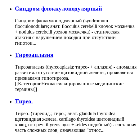
Cиндром флоккулонодулярный
Синдром флоккулонодулярный (syndromum
flocculonodulare; анат. flocculus cerebelli клочок мозжечка
+ nodulus cerebelli узелок мозжечка) - статическая
атаксия с нарушением походки при отсутствии
гипотон...
Тиреоаплазия
Тиреоаплазия (thyreoaplasia; тирео- + аплазия) - аномалия
развития: отсутствие щитовидной железы; проявляется
признаками гипотиреоза.
[[Категория:Неклассифицированные медицинские
термины]]
Тирео-
Тирео- (тиреоид-; тиро-; анат. glandula thyroidea
щитовидная железа, cartilago thyroidea щитовидный
хрящ, от греч. thyreos щит + -eides подобный) - составная
часть сложных слов, означающая "относ...