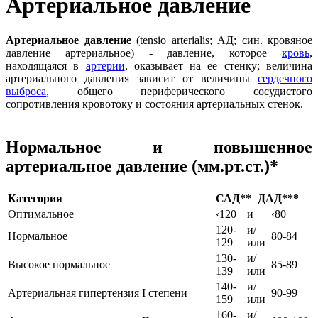
Артериальное давление
Артериальное давление
(tensio arterialis; АД; син. кровяное
давление артериальное) - давление, которое
кровь
,
находящаяся в
артерии
, оказывает на ее стенку; величина
артериального давления зависит от величины
сердечного
выброса
, общего периферического сосудистого
сопротивления кровотоку и состояния артериальных стенок.
Нормальное и повышенное
артериальное давление (мм.рт.ст.)*
Категория
САД**
ДАД***
Оптимальное
‹120
и
‹80
120-
и/
Нормальное
80-84
129
или
130-
и/
Высокое нормальное
85-89
139
или
140-
и/
Артериальная гипертензия I степени
90-99
159
или
160-
и/