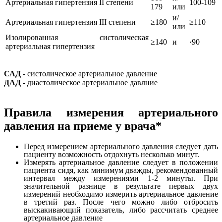
Артериальная гипертензия II степени
100-109
179
или
и/
Артериальная гипертензия III степени
≥180
≥110
или
Изолированная систолическая
≥140
и
‹90
артериальная гипертензия
САД
- систолическое артериальное давление
ДАД
- диастолическое артериальное давлние
Правила измерения артериального
давления на приеме у врача*
Перед измерением артериального давления следует дать
пациенту возможность отдохнуть несколько минут.
Измерять артериальное давление следует в положении
пациента сидя, как минимум дважды, рекомендованный
интервал между измерениями 1-2 минуты. При
значительной разнице в результате первых двух
измерений необходимо измерить артериальное давление
в третий раз. После чего можно либо отбросить
выскакивающий показатель, либо рассчитать среднее
артериальное давление