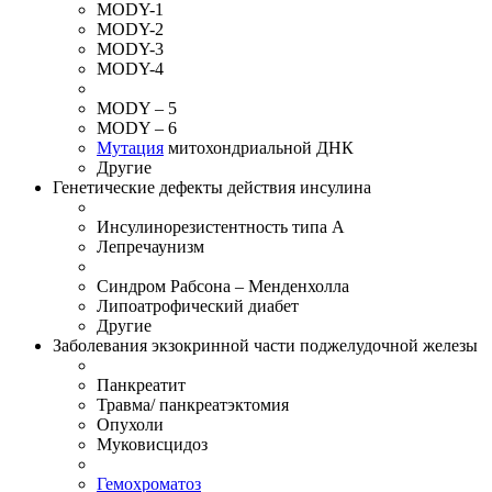
MODY-1
MODY-2
MODY-3
MODY-4
MODY – 5
MODY – 6
Мутация
митохондриальной ДНК
Другие
Генетические дефекты действия инсулина
Инсулинорезистентность типа А
Лепречаунизм
Синдром Рабсона – Менденхолла
Липоатрофический диабет
Другие
Заболевания экзокринной части поджелудочной железы
Панкреатит
Травма/ панкреатэктомия
Опухоли
Муковисцидоз
Гемохроматоз