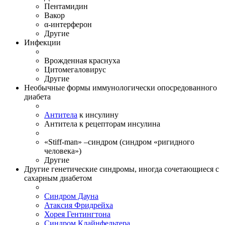
Пентамидин
Вакор
α-интерферон
Другие
Инфекции
Врожденная краснуха
Цитомегаловирус
Другие
Необычные формы иммунологически опосредованного
диабета
Антитела
к инсулину
Антитела к рецепторам инсулина
«Stiff-man» –синдром (синдром «ригидного
человека»)
Другие
Другие генетические синдромы, иногда сочетающиеся с
сахарным диабетом
Синдром Дауна
Атаксия Фридрейха
Хорея Гентингтона
Синдром Клайнфельтера