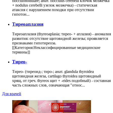
flocculonodulare; анат. flocculus cerebelli клочок мозжечка
+ nodulus cerebelli узелок мозжечка) - статическая
атаксия с нарушением походки при отсутствии
гипотон...
Тиреоаплазия
Тиреоаплазия (thyreoaplasia; тирео- + аплазия) - аномалия
развития: отсутствие щитовидной железы; проявляется
признаками гипотиреоза.
[[Категория:Неклассифицированные медицинские
термины]]
Тирео-
Тирео- (тиреоид-; тиро-; анат. glandula thyroidea
щитовидная железа, cartilago thyroidea щитовидный
хрящ, от греч. thyreos щит + -eides подобный) - составная
часть сложных слов, означающая "относ...
Для врачей