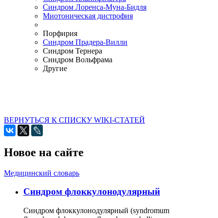
Синдром Лоренса-Муна-Бидля
Миотоническая дистрофия
Порфирия
Синдром Прадера-Вилли
Синдром Тернера
Синдром Вольфрама
Другие
ВЕРНУТЬСЯ К СПИСКУ WIKI-СТАТЕЙ
Новое на сайте
Медицинский словарь
Cиндром флоккулонодулярный
Синдром флоккулонодулярный (syndromum