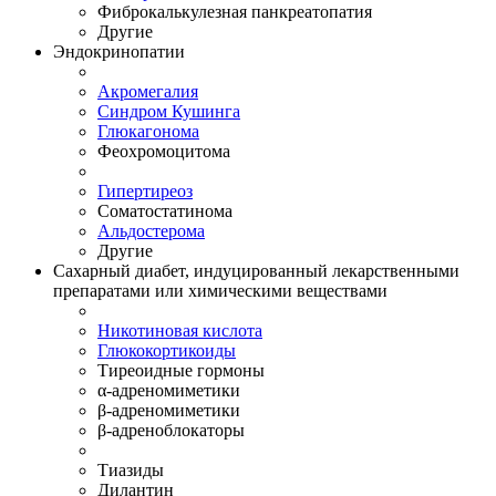
Фиброкалькулезная панкреатопатия
Другие
Эндокринопатии
Акромегалия
Синдром Кушинга
Глюкагонома
Феохромоцитома
Гипертиреоз
Соматостатинома
Альдостерома
Другие
Сахарный диабет, индуцированный лекарственными
препаратами или химическими веществами
Никотиновая кислота
Глюкокортикоиды
Тиреоидные гормоны
α-адреномиметики
β-адреномиметики
β-адреноблокаторы
Тиазиды
Дилантин