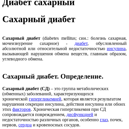
Диабет сахарный
Сахарный диабет
Сахарный диабет
(diabetes mellitus; син.: болезнь сахарная,
мочеизнурение сахарное) -
диабет
, обусловленный
абсолютной или относительной недостаточностью
инсулина
,
вызывающей нарушения обмена веществ, главным образом,
углеводного обмена.
Сахарный диабет. Определение.
Сахарный диабет (СД)
– это группа метаболических
(обменных) заболеваний, характеризующихся
хронической
гипергликемией
, которая является результатом
нарушения секреции инсулина, действия инсулина или обоих
этих
факторов
. Хроническая гипергликемия при СД
сопровождается повреждением,
дисфункцией
и
недостаточностью различных органов, особенно
глаз
, почек,
нервов,
сердца
и кровеносных сосудов.