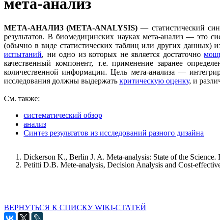
мета-анализ
МЕТА-АНАЛИЗ (META-ANALYSIS)
— статистический синт
результатов. В биомедицинских науках мета-анализ — это с
(обычно в виде статистических таблиц или других данных) и
испытаний
, ни одно из которых не является достаточно
мощ
качественный компонент, т.е. применение заранее определ
количественной информации. Цель мета-анализа — интегри
исследования должны выдержать
критическую оценку
, и разл
Cм. также:
систематический обзор
анализ
Синтез результатов из исследований разного дизайна
Dickerson K., Berlin J. A. Meta-analysis: State of the Science
Petitti D.B. Mete-analysis, Decision Analysis and Cost-effecti
ВЕРНУТЬСЯ К СПИСКУ WIKI-СТАТЕЙ