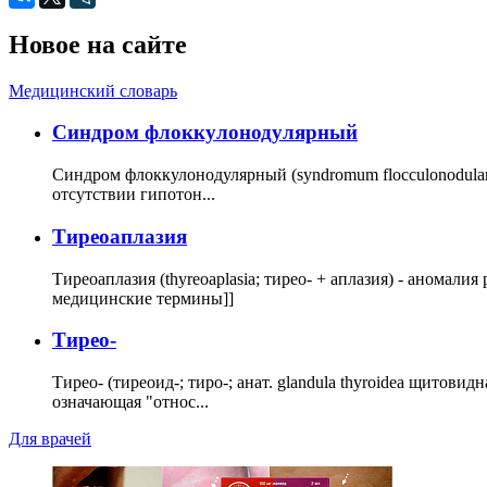
Новое на сайте
Медицинский словарь
Cиндром флоккулонодулярный
Синдром флоккулонодулярный (syndromum flocculonodulare; 
отсутствии гипотон...
Тиреоаплазия
Тиреоаплазия (thyreoaplasia; тирео- + аплазия) - анома
медицинские термины]]
Тирео-
Тирео- (тиреоид-; тиро-; анат. glandula thyroidea щитовид
означающая "относ...
Для врачей