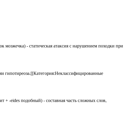
елок мозжечка) - статическая атаксия с нарушением походки при
аками гипотиреоза.[[Категория:Неклассифицированные
 щит + -eides подобный) - составная часть сложных слов,