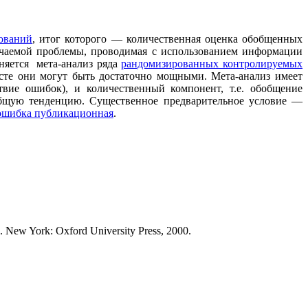
ований
, итог которого — количественная оценка обобщенных
зучаемой проблемы, проводимая с использованием информации
няется мета-анализ ряда
рандомизированных контролируемых
сте они могут быть достаточно мощными. Мета-анализ имеет
твие ошибок), и количественный компонент, т.е. обобщение
общую тенденцию. Существенное предварительное условие —
ошибка публикационная
.
ed. New York: Oxford University Press, 2000.