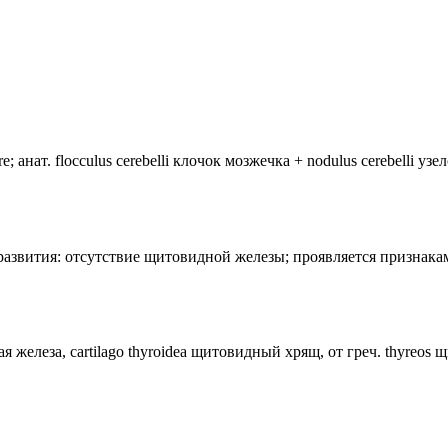
анат. flocculus cerebelli клочок мозжечка + nodulus cerebelli уз
лия развития: отсутствие щитовидной железы; проявляется призн
ная железа, cartilago thyroidea щитовидный хрящ, от греч. thyreos