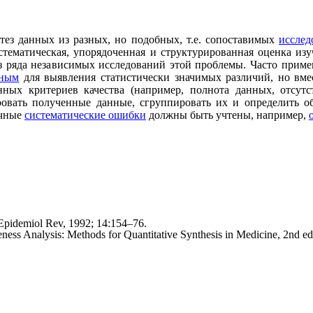
ез данных из разных, но подобных, т.е. сопоставимых
исслед
истематическая, упорядоченная и структурированная оценка и
з ряда независимых исследований этой проблемы. Часто приме
ным
для выявления статистически значимых различий, но вме
енных критериев качества (например, полнота данных, отсутс
ровать полученные данные, сгруппировать их и определить 
ичные
систематические ошибки
должны быть учтены, например,
. Epidemiol Rev, 1992; 14:154–76.
veness Analysis: Methods for Quantitative Synthesis in Medicine, 2nd 