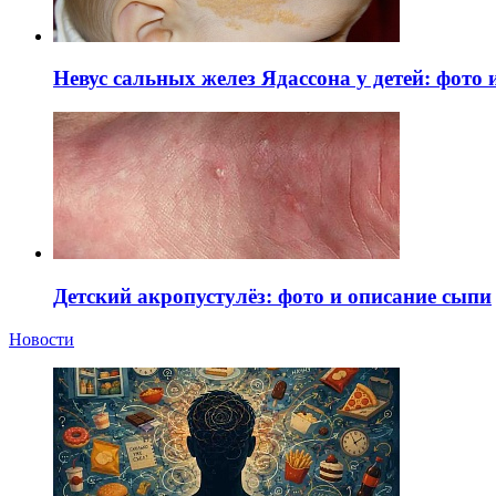
Невус сальных желез Ядассона у детей: фото
Детский акропустулёз: фото и описание сыпи
Новости