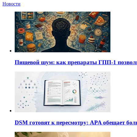
Новости
Пищевой шум: как препараты ГПП-1 позво
DSM готовят к пересмотру: APA обещает бол