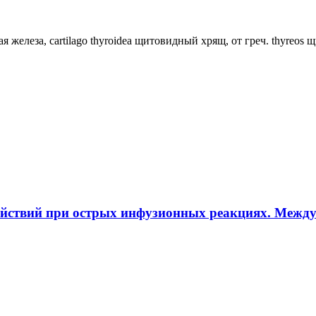
ная железа, cartilago thyroidea щитовидный хрящ, от греч. thyreos
ействий при острых инфузионных реакциях. Межд