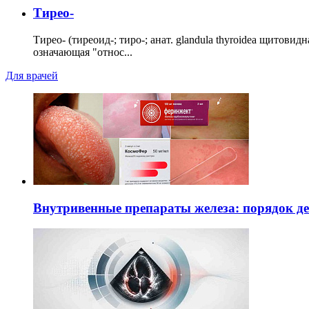
Тирео-
Тирео- (тиреоид-; тиро-; анат. glandula thyroidea щитовид
означающая "относ...
Для врачей
Внутривенные препараты железа: порядок д