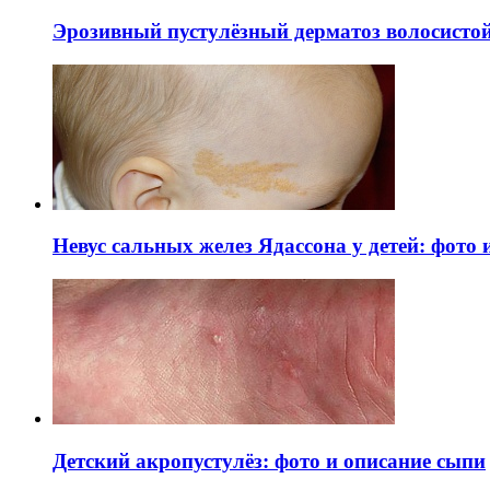
Эрозивный пустулёзный дерматоз волосистой 
Невус сальных желез Ядассона у детей: фото
Детский акропустулёз: фото и описание сыпи