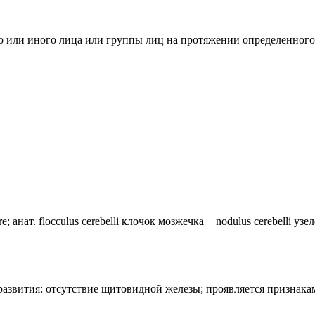
го или иного лица или группы лиц на протяжении определенног
анат. flocculus cerebelli клочок мозжечка + nodulus cerebelli уз
лия развития: отсутствие щитовидной железы; проявляется призн