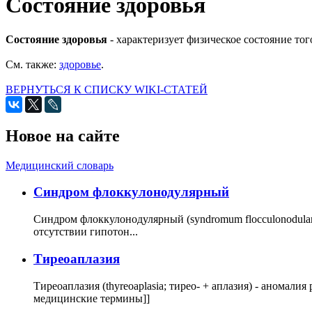
Состояние здоровья
Состояние здоровья
- характеризует физическое состояние то
См. также:
здоровье
.
ВЕРНУТЬСЯ К СПИСКУ WIKI-СТАТЕЙ
Новое на сайте
Медицинский словарь
Cиндром флоккулонодулярный
Синдром флоккулонодулярный (syndromum flocculonodulare; 
отсутствии гипотон...
Тиреоаплазия
Тиреоаплазия (thyreoaplasia; тирео- + аплазия) - анома
медицинские термины]]