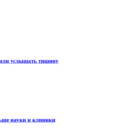
лили услышать тишину
ьше науки и клиники