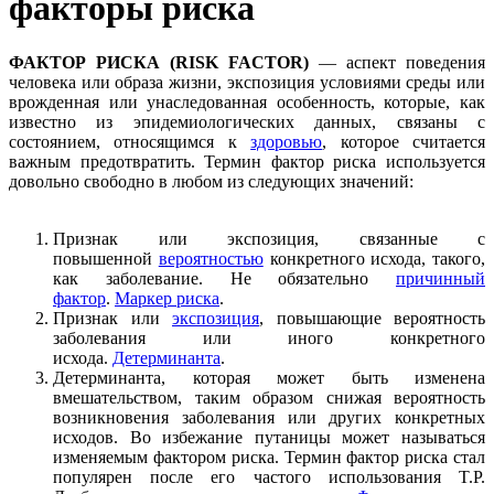
факторы риска
ФАКТОР РИСКА (RISK FACTOR)
— аспект поведения
человека или образа жизни, экспозиция условиями среды или
врожденная или унаследованная особенность, которые, как
известно из эпидемиологических данных, связаны с
состоянием, относящимся к
здоровью
, которое считается
важным предотвратить. Термин фактор риска используется
довольно свободно в любом из следующих значений:
Признак или экспозиция, связанные с
повышенной
вероятностью
конкретного исхода, такого,
как заболевание. Не обязательно
причинный
фактор
.
Маркер риска
.
Признак или
экспозиция
, повышающие вероятность
заболевания или иного конкретного
исхода.
Детерминанта
.
Детерминанта, которая может быть изменена
вмешательством, таким образом снижая вероятность
возникновения заболевания или других конкретных
исходов. Во избежание путаницы может называться
изменяемым фактором риска. Термин фактор риска стал
популярен после его частого использования T.Р.