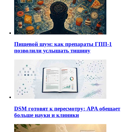
Пищевой шум: как препараты ГПП-1
позволили услышать тишину
DSM готовят к пересмотру: APA обещает
больше науки и клиники