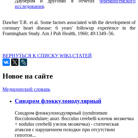
Даубером и другими в отчетах
Фремингемского
исследования
.
Dawber T.R. et al. Some factors associated with the development of
coronary heart disease: 6 years' followup experience in the
Framingham Study. Am J Pub Health, 1960; 49:1349–56.
ВЕРНУТЬСЯ К СПИСКУ WIKI-СТАТЕЙ
Новое на сайте
Медицинский словарь
Cиндром флоккулонодулярный
Синдром флоккулонодулярный (syndromum
flocculonodulare; анат. flocculus cerebelli клочок мозжечка
+ nodulus cerebelli узелок мозжечка) - статическая
атаксия с нарушением походки при отсутствии
гипотон...