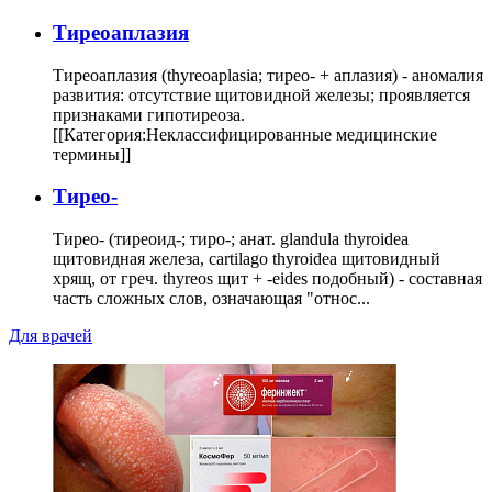
Тиреоаплазия
Тиреоаплазия (thyreoaplasia; тирео- + аплазия) - аномалия
развития: отсутствие щитовидной железы; проявляется
признаками гипотиреоза.
[[Категория:Неклассифицированные медицинские
термины]]
Тирео-
Тирео- (тиреоид-; тиро-; анат. glandula thyroidea
щитовидная железа, cartilago thyroidea щитовидный
хрящ, от греч. thyreos щит + -eides подобный) - составная
часть сложных слов, означающая "относ...
Для врачей