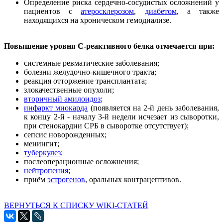
Определение риска сердечно-сосудистых осложнений у
пациентов с
атеросклерозом
,
диабетом
, а также
находящихся на хроническом гемодиализе.
Повышение уровня C-реактивного белка отмечается при:
системные ревматические заболевания;
болезни желудочно-кишечного тракта;
реакция отторжение трансплантата;
злокачественные опухоли;
вторичный амилоидоз
;
инфаркт миокарда
(появляется на 2-й день заболевания,
к концу 2-й - началу 3-й недели исчезает из сыворотки,
при стенокардии СРБ в сыворотке отсутствует);
сепсис новорожденных;
менингит;
туберкулез
;
послеоперационные осложнения;
нейтропения
;
приём
эстрогенов
, оральных контрацептивов.
ВЕРНУТЬСЯ К СПИСКУ WIKI-СТАТЕЙ