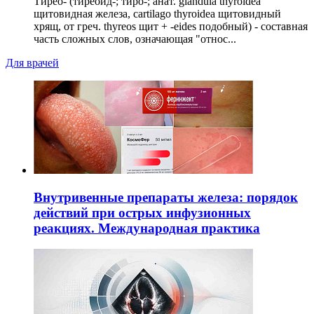
Тирео- (тиреоид-; тиро-; анат. glandula thyroidea
щитовидная железа, cartilago thyroidea щитовидный
хрящ, от греч. thyreos щит + -eides подобный) - составная
часть сложных слов, означающая "относ...
Для врачей
Внутривенные препараты железа: порядок
действий при острых инфузионных
реакциях. Международная практика