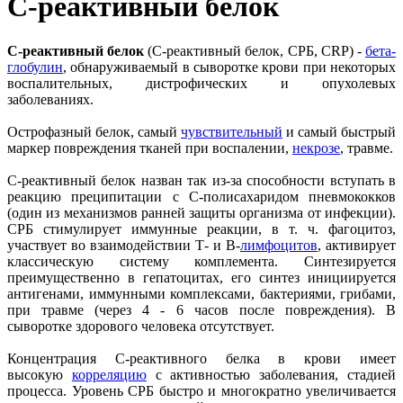
C-реактивный белок
C-реактивный белок
(С-реактивный белок, СРБ, CRP) -
бета-
глобулин
, обнаруживаемый в сыворотке крови при некоторых
воспалительных, дистрофических и опухолевых
заболеваниях.
Острофазный белок, самый
чувствительный
и самый быстрый
маркер повреждения тканей при воспалении,
некрозе
, травме.
С-реактивный белок назван так из-за способности вступать в
реакцию преципитации с С-полисахаридом пневмококков
(один из механизмов ранней защиты организма от инфекции).
СРБ стимулирует иммунные реакции, в т. ч. фагоцитоз,
участвует во взаимодействии Т- и В-
лимфоцитов
, активирует
классическую систему комплемента. Синтезируется
преимущественно в гепатоцитах, его синтез инициируется
антигенами, иммунными комплексами, бактериями, грибами,
при травме (через 4 - 6 часов после повреждения). В
сыворотке здорового человека отсутствует.
Концентрация С-реактивного белка в крови имеет
высокую
корреляцию
с активностью заболевания, стадией
процесса. Уровень СРБ быстро и многократно увеличивается