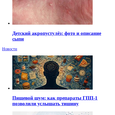
Детский акропустулёз: фото и описание
сыпи
Новости
Пищевой шум: как препараты ГПП-1
позволили услышать тишину