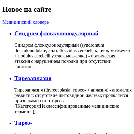
Новое на сайте
Медицинский словарь
Cиндром флоккулонодулярный
Синдром флоккулонодулярный (syndromum
flocculonodulare; анат. flocculus cerebelli клочок мозжечка
+ nodulus cerebelli узелок мозжечка) - статическая
атаксия с нарушением походки при отсутствии
гипотон...
Тиреоаплазия
Тиреоаплазия (thyreoaplasia; тирео- + аплазия) - аномалия
развития: отсутствие щитовидной железы; проявляется
признаками гипотиреоза.
[[Категория:Неклассифицированные медицинские
термины]]
Тирео-